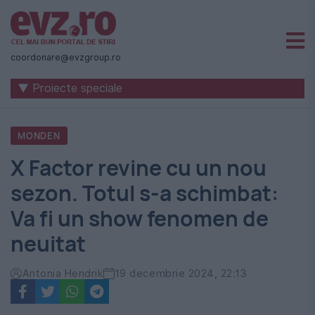
Știri
naționale
coordonare@evzgroup.ro
și
▼ Proiecte speciale
internaționale
|
MONDEN
România
X Factor revine cu un nou
-
sezon. Totul s-a schimbat:
Evenimentul
Va fi un show fenomen de
Zilei
neuitat
Antonia Hendrik
19 decembrie 2024, 22:13