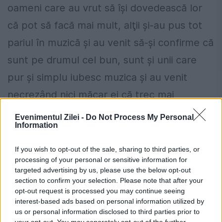
oameni care au vrut să își dovedească lor
că pot să facă mai mult, alţii şi-au pus tot
pariul în muzică şi au venit să-şi confirme că
sunt pe drumul cel bun, sunt şi unii care
pur şi simplu iubesc muzica şi au venit
necrezând nici măcar ei că trec mai
departe, şi fix oamenii acestia sunt surpriza.
Evenimentul Zilei -
Do Not Process My Personal
Information
If you wish to opt-out of the sale, sharing to third parties, or
processing of your personal or sensitive information for
targeted advertising by us, please use the below opt-out
section to confirm your selection. Please note that after your
opt-out request is processed you may continue seeing
interest-based ads based on personal information utilized by
us or personal information disclosed to third parties prior to
your opt-out. You may separately opt-out of the further