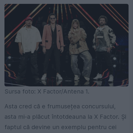
Sursa foto: X Factor/Antena 1.
Asta cred că e frumusețea concursului,
asta mi-a plăcut întotdeauna la X Factor. Și
faptul că devine un exemplu pentru cei