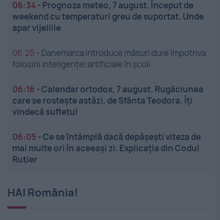
06:34
-
Prognoza meteo, 7 august. Început de
weekend cu temperaturi greu de suportat. Unde
apar vijeliile
06:25
-
Danemarca introduce măsuri dure împotriva
folosirii inteligenței artificiale în școli
06:16
-
Calendar ortodox, 7 august. Rugăciunea
care se rostește astăzi, de Sfânta Teodora. Îți
vindecă sufletul
06:05
-
Ce se întâmplă dacă depășești viteza de
mai multe ori în aceeași zi. Explicația din Codul
Rutier
HAI România!