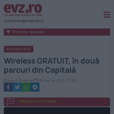
Știri
naționale
coordonare@evzgroup.ro
și
▼ Proiecte speciale
internaționale
|
ACTUALITATE
România
Wireless GRATUIT, în două
-
parcuri din Capitală
Evenimentul
Zilei
Ionut Gogean
24 martie 2017, 12:28
COMENTEAZĂ ȘTIREA