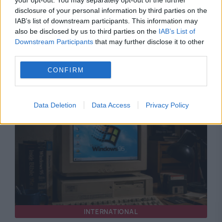
your opt-out. You may separately opt-out of the further
disclosure of your personal information by third parties on the
IAB’s list of downstream participants. This information may
also be disclosed by us to third parties on the
IAB’s List of
SOCIAL
Downstream Participants
that may further disclose it to other
third parties.
DNSC avertizează asupra riscurilor rețelelor
CONFIRM
Wi-Fi gratuite: datele personale și financiare
pot fi expuse
Data Deletion
Data Access
Privacy Policy
INTERNATIONAL