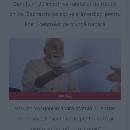
Sancțiuni UE împotriva fabricilor de fraude
online. Sechestru pe active și interdicții pentru
liderii centrelor de muncă forțată
SOCIAL
Varujan Vosganian apără statuia lui Adrian
Păunescu: „A făcut lucruri pentru care ar
merita să i se ridice o statuie”