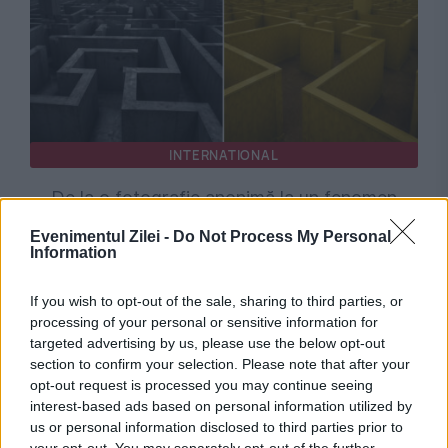
INTERNATIONAL
De la o fotografie anonimă la un fenomen
global. Locul care nu există pe nicio hartă a
Evenimentul Zilei -
Do Not Process My Personal
Information
ajuns să fascineze milioane de oameni
If you wish to opt-out of the sale, sharing to third parties, or
processing of your personal or sensitive information for
targeted advertising by us, please use the below opt-out
section to confirm your selection. Please note that after your
opt-out request is processed you may continue seeing
interest-based ads based on personal information utilized by
us or personal information disclosed to third parties prior to