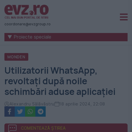
Știri
naționale
coordonare@evzgroup.ro
și
▼ Proiecte speciale
internaționale
|
MONDEN
România
Utilizatorii WhatsApp,
-
revoltați după noile
Evenimentul
schimbări aduse aplicației
Zilei
Alexandru Sălăvăstru
18 aprilie 2024, 22:08
COMENTEAZĂ ȘTIREA