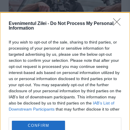
Evenimentul Zilei -
Do Not Process My Personal
Information
If you wish to opt-out of the sale, sharing to third parties, or
processing of your personal or sensitive information for
INTERNATIONAL
targeted advertising by us, please use the below opt-out
section to confirm your selection. Please note that after your
Noi informații despre criza din Ceuta.
opt-out request is processed you may continue seeing
Serviciile spaniole verifică posibile legături cu
interest-based ads based on personal information utilized by
us or personal information disclosed to third parties prior to
jihadismul
your opt-out. You may separately opt-out of the further
disclosure of your personal information by third parties on the
IAB’s list of downstream participants. This information may
also be disclosed by us to third parties on the
IAB’s List of
Downstream Participants
that may further disclose it to other
third parties.
CONFIRM