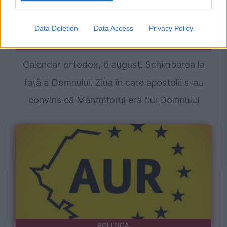
Data Deletion
Data Access
Privacy Policy
SOCIAL
Calendar ortodox, 6 august. Schimbarea la
față a Domnului. Ziua în care apostolii s-au
convins că Mântuitorul era fiul Domnului
POLITICA