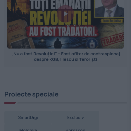
„Nu a fost Revoluție!” – Fost ofițer de contraspionaj
despre KGB, Iliescu și Teroriști
Proiecte speciale
SmartDigi
Exclusiv
Moldova
Horoscop