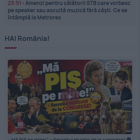
23:51
-
Amenzi pentru călătorii STB care vorbesc
pe speaker sau ascultă muzică fără căști. Ce se
întâmplă la Metrorex
HAI România!
„Mă PIȘ pe mine!” – Secretul murdar de la congrese! 😳