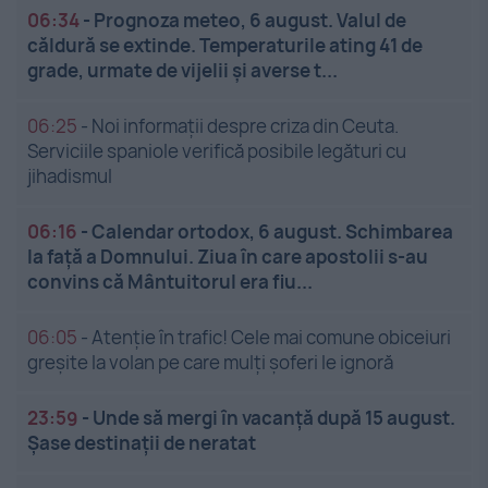
06:34
-
Prognoza meteo, 6 august. Valul de
căldură se extinde. Temperaturile ating 41 de
grade, urmate de vijelii și averse t...
06:25
-
Noi informații despre criza din Ceuta.
Serviciile spaniole verifică posibile legături cu
jihadismul
06:16
-
Calendar ortodox, 6 august. Schimbarea
la față a Domnului. Ziua în care apostolii s-au
convins că Mântuitorul era fiu...
06:05
-
Atenție în trafic! Cele mai comune obiceiuri
greșite la volan pe care mulți șoferi le ignoră
23:59
-
Unde să mergi în vacanță după 15 august.
Șase destinații de neratat