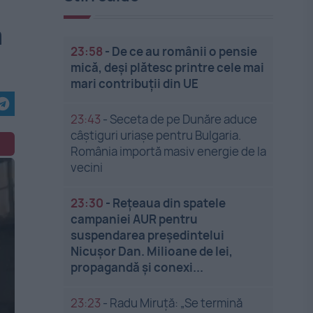
ă
23:58
-
De ce au românii o pensie
mică, deși plătesc printre cele mai
mari contribuții din UE
23:43
-
Seceta de pe Dunăre aduce
câștiguri uriașe pentru Bulgaria.
România importă masiv energie de la
vecini
23:30
-
Rețeaua din spatele
campaniei AUR pentru
suspendarea președintelui
Nicușor Dan. Milioane de lei,
propagandă și conexi...
23:23
-
Radu Miruță: „Se termină