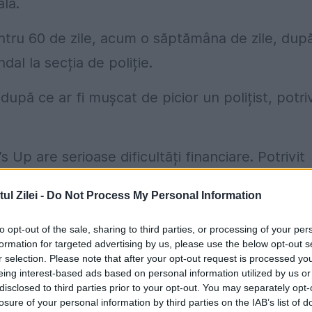
lă.
entru 60 de zile, acum o săptămâna de zile, dup
dal la secția de poliție.
 după ce ar fi mușcat de picior un polițist, potriv
 Up are serioase dificultăți financiare. Potrivit
e care artistul le avea programate în perioada
l Zilei -
Do Not Process My Personal Information
nulate din cauza controlului judiciar, deoarece
.
to opt-out of the sale, sharing to third parties, or processing of your per
formation for targeted advertising by us, please use the below opt-out s
r selection. Please note that after your opt-out request is processed y
e euro dacă nu va onora concertele programate
eing interest-based ads based on personal information utilized by us or
disclosed to third parties prior to your opt-out. You may separately opt-
losure of your personal information by third parties on the IAB’s list of