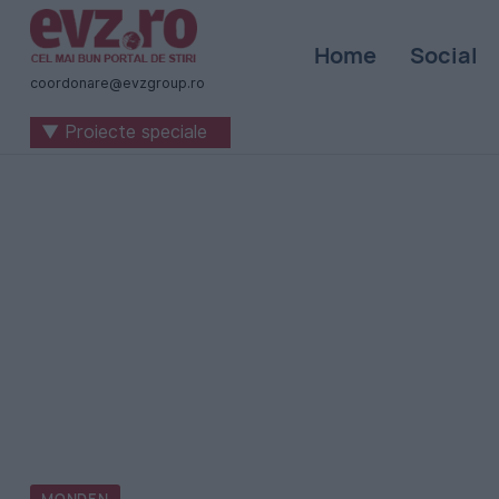
Știri
Home
Social
naționale
coordonare@evzgroup.ro
și
▼ Proiecte speciale
internaționale
|
România
-
Evenimentul
Zilei