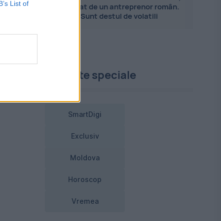
B’s List of
explicat de un antreprenor român.
Sunt destul de volatili
iv
ai
Proiecte speciale
i
SmartDigi
Exclusiv
Moldova
Horoscop
Vremea