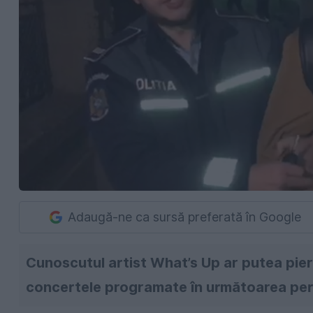
Adaugă-ne ca sursă preferată în Google
Cunoscutul artist What’s Up ar putea pier
concertele programate în următoarea per