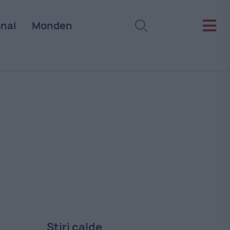
onal
Monden
Stiri calde