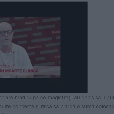
ciare mari după ce magistrații au decis să îl pu
 multe concerte și riscă să piardă o sumă colosal