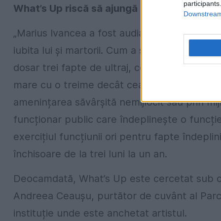
participants
What’s Up riscă să ajungă după gratii
Downstream 
„Marius Ivancea a fost audiat destul de repede 
iubita lui și martorii. Cum a sărit la trei polițiș
dosar trei fapte de ultraj, ceea ce înseamnă 
mare cu o treime decât cea prevăzută de leg
amenințarea săvârșită nemijlocit sau prin mi
funcționar public care îndeplinește o funcție c
exercițiul funcțiunii ori pentru fapte îndepli
închisoare de la trei luni la un an.
Deocamdată, What’s Up este cercetat sub cont
Andreea Ceaușu, purtător de cuvânt al Parch
instituție unde este anchetat artistul.