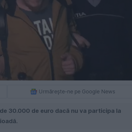
Urmărește-ne pe Google News
de 30.000 de euro dacă nu va participa la
ioadă.