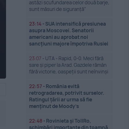
astăzi scufundarea celor două barje,
sunt măsuri de siguranţă”
23:14
-
SUA intensifică presiunea
asupra Moscovei. Senatorii
americani au aprobat noi
sancțiuni majore împotriva Rusiei
23:07
-
UTA - Rapid, 0-0. Meci fără
sare și piper la Arad. Gazdele rămân
fără victorie, oaspeții sunt neînvinși
22:57
-
România evită
retrogradarea, potrivit surselor.
Ratingul țării ar urma să fie
menținut de Moody’s
22:48
-
Rovinieta și TollRo,
schimbări importante din toamnă.