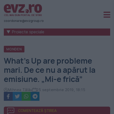
Știri
naționale
coordonare@evzgroup.ro
și
▼ Proiecte speciale
internaționale
|
MONDEN
România
What's Up are probleme
-
mari. De ce nu a apărut la
Evenimentul
emisiune. „Mi-e frică”
Zilei
Mihnea Tălău
25 septembrie 2019, 18:15
COMENTEAZĂ ȘTIREA