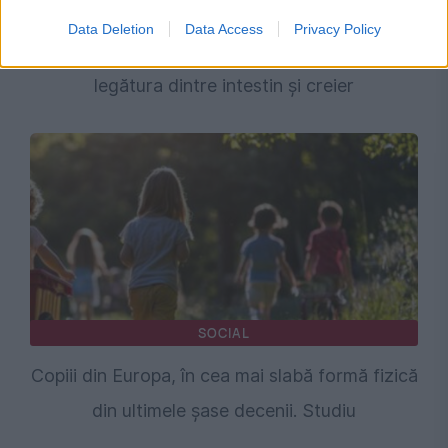
Cum ne influențează mâncarea memoria.
Data Deletion
Data Access
Privacy Policy
Descoperirea cercetătorilor de la USC despre
legătura dintre intestin și creier
SOCIAL
Copiii din Europa, în cea mai slabă formă fizică
din ultimele șase decenii. Studiu