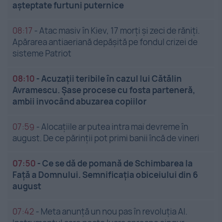
așteptate furtuni puternice
08:17
-
Atac masiv în Kiev, 17 morți și zeci de răniți.
Apărarea antiaeriană depășită pe fondul crizei de
sisteme Patriot
08:10
-
Acuzații teribile în cazul lui Cătălin
Avramescu. Șase procese cu fosta parteneră,
ambii invocând abuzarea copiilor
07:59
-
Alocațiile ar putea intra mai devreme în
august. De ce părinții pot primi banii încă de vineri
07:50
-
Ce se dă de pomană de Schimbarea la
Față a Domnului. Semnificația obiceiului din 6
august
07:42
-
Meta anunță un nou pas în revoluția AI.