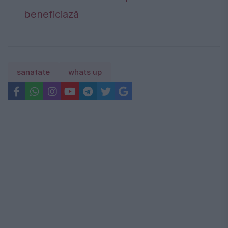
beneficiază
sanatate
whats up