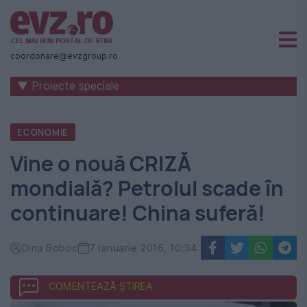
Știri
naționale
coordonare@evzgroup.ro
și
▼ Proiecte speciale
internaționale
|
ECONOMIE
România
Vine o nouă CRIZĂ
-
mondială? Petrolul scade în
Evenimentul
continuare! China suferă!
Zilei
Dinu Boboc
7 ianuarie 2016, 10:34
COMENTEAZĂ ȘTIREA