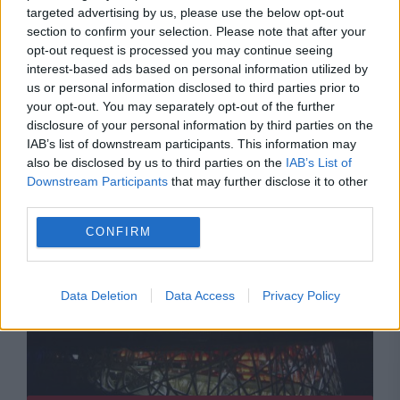
targeted advertising by us, please use the below opt-out
section to confirm your selection. Please note that after your
opt-out request is processed you may continue seeing
interest-based ads based on personal information utilized by
SOCIAL
us or personal information disclosed to third parties prior to
your opt-out. You may separately opt-out of the further
El Niño poate agrava criza alimentară
disclosure of your personal information by third parties on the
IAB’s list of downstream participants. This information may
mondială. Alte 49 de milioane de persoane
also be disclosed by us to third parties on the
IAB’s List of
Downstream Participants
that may further disclose it to other
riscă foamete acută
third parties.
CONFIRM
Data Deletion
Data Access
Privacy Policy