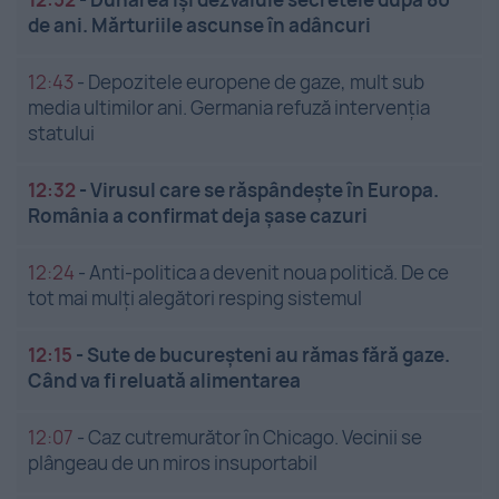
de ani. Mărturiile ascunse în adâncuri
12:43
-
Depozitele europene de gaze, mult sub
media ultimilor ani. Germania refuză intervenția
statului
12:32
-
Virusul care se răspândește în Europa.
România a confirmat deja șase cazuri
12:24
-
Anti-politica a devenit noua politică. De ce
tot mai mulți alegători resping sistemul
12:15
-
Sute de bucureșteni au rămas fără gaze.
Când va fi reluată alimentarea
12:07
-
Caz cutremurător în Chicago. Vecinii se
plângeau de un miros insuportabil