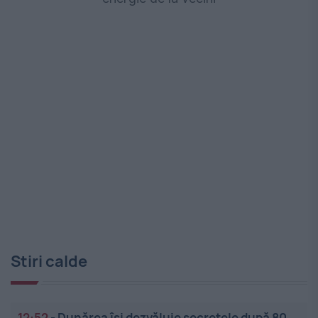
Stiri calde
12:52
-
Dunărea își dezvăluie secretele după 80