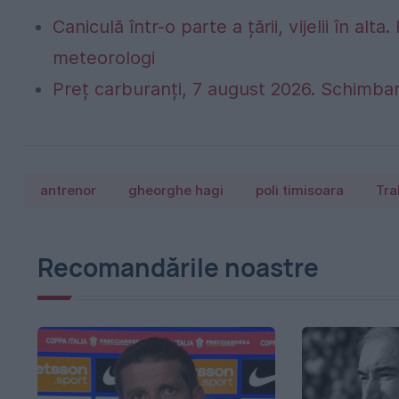
Caniculă într-o parte a țării, vijelii în 
meteorologi
Preț carburanți, 7 august 2026. Schimbar
antrenor
gheorghe hagi
poli timisoara
Tra
Recomandările noastre