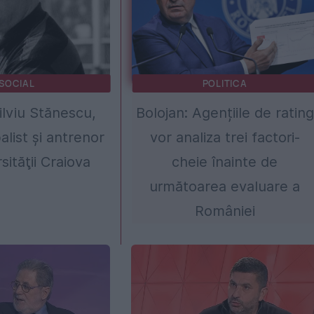
SOCIAL
POLITICA
ilviu Stănescu,
Bolojan: Agențiile de rating
alist şi antrenor
vor analiza trei factori-
sităţii Craiova
cheie înainte de
următoarea evaluare a
României