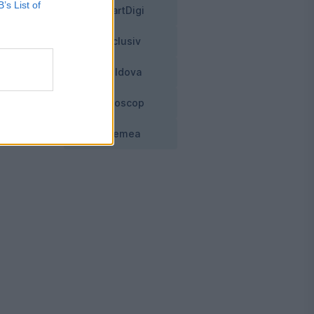
B’s List of
SmartDigi
Exclusiv
ă
Moldova
Horoscop
Vremea