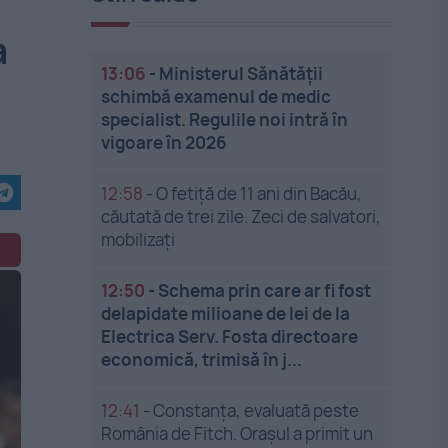
a
13:06
-
Ministerul Sănătății
schimbă examenul de medic
specialist. Regulile noi intră în
vigoare în 2026
12:58
-
O fetiță de 11 ani din Bacău,
căutată de trei zile. Zeci de salvatori,
mobilizați
12:50
-
Schema prin care ar fi fost
delapidate milioane de lei de la
Electrica Serv. Fosta directoare
economică, trimisă în j...
12:41
-
Constanța, evaluată peste
România de Fitch. Orașul a primit un