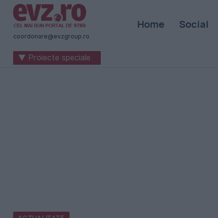
Știri
Home
Social
naționale
coordonare@evzgroup.ro
și
▼ Proiecte speciale
internaționale
|
România
-
Evenimentul
Zilei