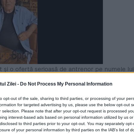
t și o ofertă serioasă de antrenor pe numele lui
ește ca românul să ocupe banca tehnică e
l Zilei -
Do Not Process My Personal Information
astă variantă vine din partea lui Ibrahim
to opt-out of the sale, sharing to third parties, or processing of your per
a clubului, iar acesta vrea să resusciteze echip
formation for targeted advertising by us, please use the below opt-out s
r selection. Please note that after your opt-out request is processed y
eing interest-based ads based on personal information utilized by us or
disclosed to third parties prior to your opt-out. You may separately opt-
e va fi mâine, dar nu poţi să spui niciodată
losure of your personal information by third parties on the IAB’s list of