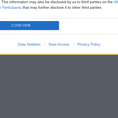
 vedea. Probabil uşor-uşor am început să fiu
. This information may also be disclosed by us to third parties on the
IA
Participants
that may further disclose it to other third parties.
ele, dar va trebui să analizez pentru că am un
art"
, a spus Hagi, aseară, în conferinţa de pres
CONFIRM
Viitorul, scor 1-2.
Data Deletion
Data Access
Privacy Policy