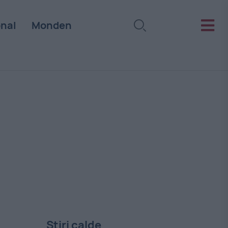
onal
Monden
Stiri calde