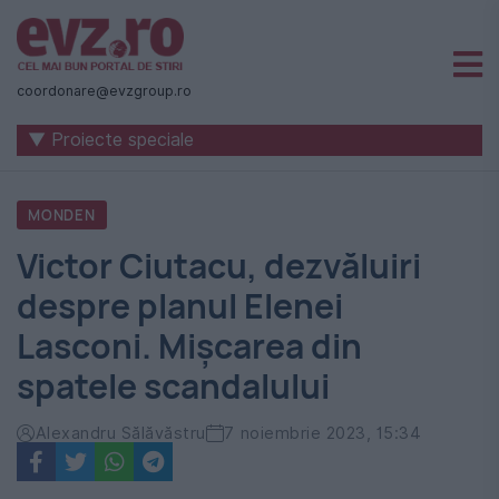
Știri
naționale
coordonare@evzgroup.ro
și
▼ Proiecte speciale
internaționale
|
MONDEN
România
Victor Ciutacu, dezvăluiri
-
despre planul Elenei
Evenimentul
Lasconi. Mișcarea din
Zilei
spatele scandalului
Alexandru Sălăvăstru
7 noiembrie 2023, 15:34