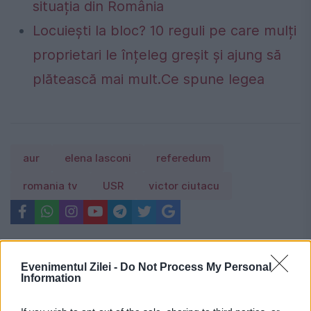
situația din România
Locuiești la bloc? 10 reguli pe care mulți
proprietari le înțeleg greșit și ajung să
plătească mai mult.Ce spune legea
aur
elena lasconi
referedum
romania tv
USR
victor ciutacu
Evenimentul Zilei -
Do Not Process My Personal
Information