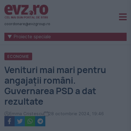
Știri
naționale
coordonare@evzgroup.ro
și
▼ Proiecte speciale
internaționale
|
ECONOMIE
România
Venituri mai mari pentru
-
angajații români.
Evenimentul
Guvernarea PSD a dat
Zilei
rezultate
Emma Cristescu
28 octombrie 2024, 19:46