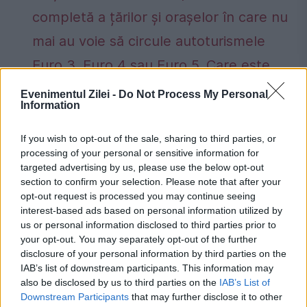
completă a țărilor și orașelor în care nu
mai au voie să circule autoturismele
Euro 3, Euro 4 sau Euro 5. Care este
situația din România
Evenimentul Zilei -
Do Not Process My Personal
Information
If you wish to opt-out of the sale, sharing to third parties, or
processing of your personal or sensitive information for
marcel ciolacu
PSD
salarii
venituri
targeted advertising by us, please use the below opt-out
section to confirm your selection. Please note that after your
opt-out request is processed you may continue seeing
interest-based ads based on personal information utilized by
us or personal information disclosed to third parties prior to
your opt-out. You may separately opt-out of the further
disclosure of your personal information by third parties on the
IAB’s list of downstream participants. This information may
also be disclosed by us to third parties on the
IAB’s List of
Downstream Participants
that may further disclose it to other