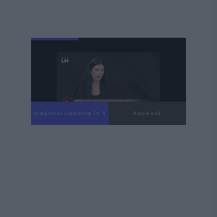
Următorul videoclip în 3
Anulează