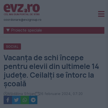
Știri
naționale
coordonare@evzgroup.ro
și
▼ Proiecte speciale
internaționale
|
SOCIAL
România
Vacanța de schi începe
-
pentru elevii din ultimele 14
Evenimentul
județe. Ceilalți se întorc la
Zilei
școală
Mădălina Sfrijan
26 februarie 2024, 07:20