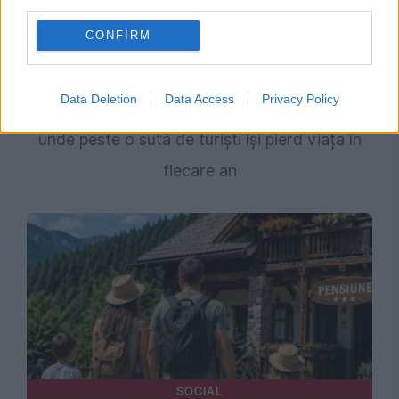
third parties.
CONFIRM
SOCIAL
Data Deletion
Data Access
Privacy Policy
Destinația turistică mortală: locul din Europa
unde peste o sută de turiști își pierd viața în
fiecare an
SOCIAL