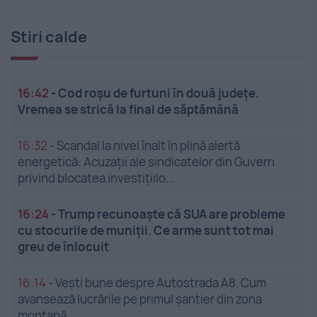
Stiri calde
16:42
-
Cod roșu de furtuni în două județe.
Vremea se strică la final de săptămână
16:32
-
Scandal la nivel înalt în plină alertă
energetică: Acuzații ale sindicatelor din Guvern
privind blocatea investițiilo...
16:24
-
Trump recunoaște că SUA are probleme
cu stocurile de muniții. Ce arme sunt tot mai
greu de înlocuit
16:14
-
Vești bune despre Autostrada A8. Cum
avansează lucrările pe primul șantier din zona
montană