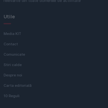
relevante din toate domeniile de activitate
Utile
Media KIT
Contact
Comunicate
Stiri calde
Despre noi
Carta editorială
10 Reguli