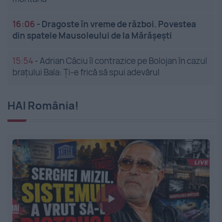
16:06
-
Dragoste în vreme de război. Povestea
din spatele Mausoleului de la Mărășești
15:54
-
Adrian Câciu îl contrazice pe Bolojan în cazul
brațului Bala: Ți-e frică să spui adevărul
HAI România!