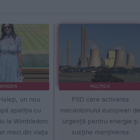
MONDEN
POLITICA
Halep, un nou
PSD cere activarea
pă apariția cu
mecanismului european d
iu la Wimbledon:
urgență pentru energie și
un meci din viața
susține menținerea