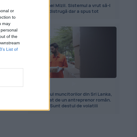
Serghei Mizil. Sistemul a vrut să-l
distrugă dar a spus tot
sonal or
ection to
ou may
 personal
out of the
 downstream
B’s List of
Importul muncitorilor din Sri Lanka,
explicat de un antreprenor român.
Sunt destul de volatili