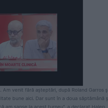
 Am venit fără aşteptări, după Roland Garros ş
ate bune aici. Dar sunt în a doua săptămână ş
 că am şanse la acest turneu", a declarat Halep,