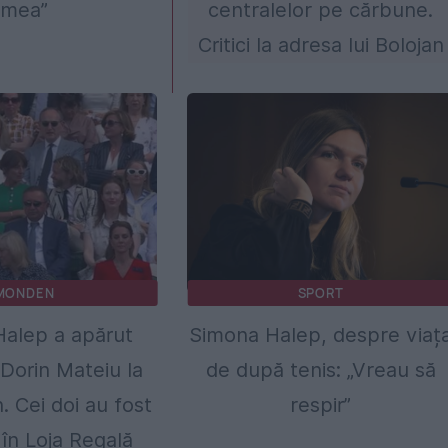
mea”
centralelor pe cărbune.
Critici la adresa lui Bolojan
MONDEN
SPORT
alep a apărut
Simona Halep, despre viaț
 Dorin Mateiu la
de după tenis: „Vreau să
 Cei doi au fost
respir”
 în Loja Regală