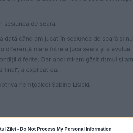
 în sesiunea de seară.
a dată când am jucat în sesiunea de seară şi nu
o diferenţă mare între a juca seara şi a evolua
ondiţii diferite. Dar apoi mi-am găsit ritmul şi a
 final", a explicat ea.
triva nemţoaicei Sabine Lisicki.
l Zilei -
Do Not Process My Personal Information