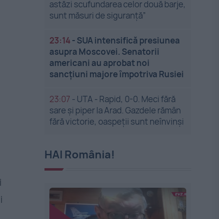
astăzi scufundarea celor două barje,
sunt măsuri de siguranţă”
23:14
-
SUA intensifică presiunea
asupra Moscovei. Senatorii
americani au aprobat noi
sancțiuni majore împotriva Rusiei
23:07
-
UTA - Rapid, 0-0. Meci fără
sare și piper la Arad. Gazdele rămân
fără victorie, oaspeții sunt neînvinși
HAI România!
i
i