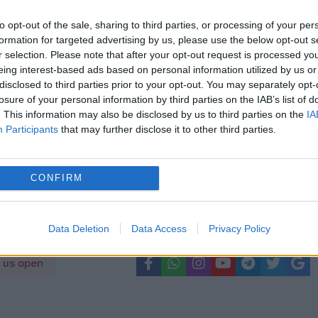
to opt-out of the sale, sharing to third parties, or processing of your per
formation for targeted advertising by us, please use the below opt-out s
r selection. Please note that after your opt-out request is processed y
eing interest-based ads based on personal information utilized by us or
disclosed to third parties prior to your opt-out. You may separately opt-
losure of your personal information by third parties on the IAB’s list of
nline, situația fiscală în doar câteva minute
. This information may also be disclosed by us to third parties on the
IA
Participants
that may further disclose it to other third parties.
ță pentru piața de energie electrică.
e orele 19:00 și 23:00 dacă apar deficite în
CONFIRM
Data Deletion
Data Access
Privacy Policy
us open