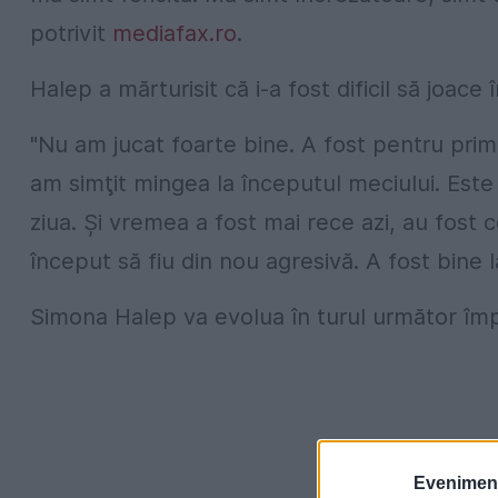
potrivit
mediafax.ro
.
Halep a mărturisit că i-a fost dificil să joace
"Nu am jucat foarte bine. A fost pentru prim
am simţit mingea la începutul meciului. Este 
ziua. Şi vremea a fost mai rece azi, au fost c
început să fiu din nou agresivă. A fost bine la
Simona Halep va evolua în turul următor împo
Evenimentu