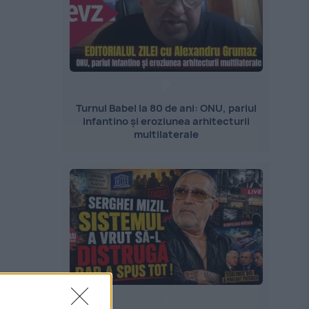
Turnul Babel la 80 de ani: ONU, pariul
Infantino și eroziunea arhitecturii
multilaterale
m