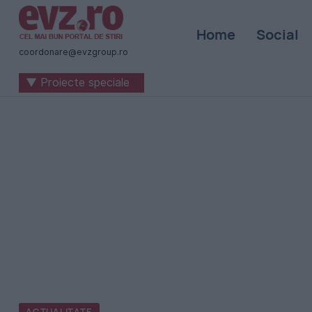
Știri
Home
Social
naționale
coordonare@evzgroup.ro
și
▼ Proiecte speciale
internaționale
|
România
-
Evenimentul
Zilei