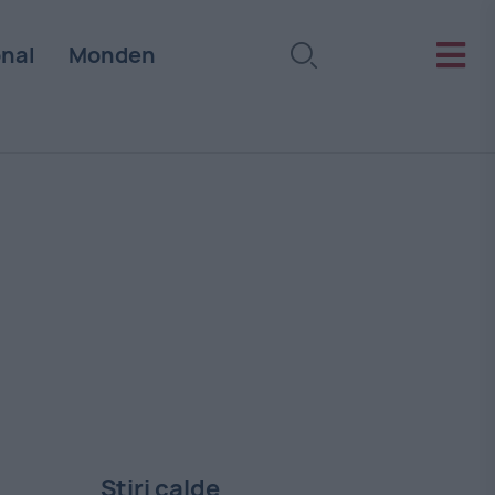
onal
Monden
Stiri calde