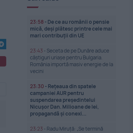
23:58
-
De ce au românii o pensie
mică, deși plătesc printre cele mai
mari contribuții din UE
23:43
-
Seceta de pe Dunăre aduce
câștiguri uriașe pentru Bulgaria.
România importă masiv energie de la
vecini
23:30
-
Rețeaua din spatele
campaniei AUR pentru
suspendarea președintelui
Nicușor Dan. Milioane de lei,
propagandă și conexi...
23:23
-
Radu Miruță: „Se termină