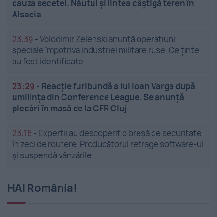
cauza secetei. Năutul și lintea câștigă teren în
Alsacia
23:39
-
Volodimir Zelenski anunță operațiuni
speciale împotriva industriei militare ruse. Ce ținte
au fost identificate
23:29
-
Reacție furibundă a lui Ioan Varga după
umilința din Conference League. Se anunță
plecări în masă de la CFR Cluj
23:18
-
Experții au descoperit o breșă de securitate
în zeci de routere. Producătorul retrage software-ul
și suspendă vânzările
HAI România!