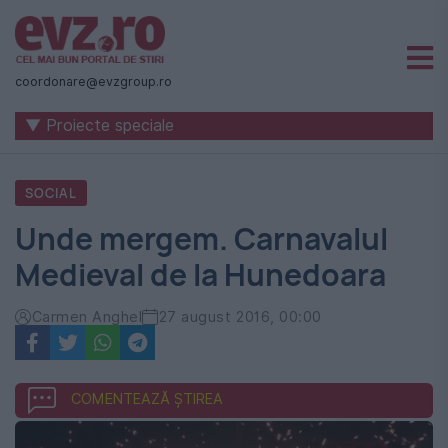
Știri
naționale
coordonare@evzgroup.ro
și
▼ Proiecte speciale
internaționale
|
SOCIAL
România
Unde mergem. Carnavalul
-
Medieval de la Hunedoara
Evenimentul
Zilei
Carmen Anghel
27 august 2016, 00:00
COMENTEAZĂ ȘTIREA