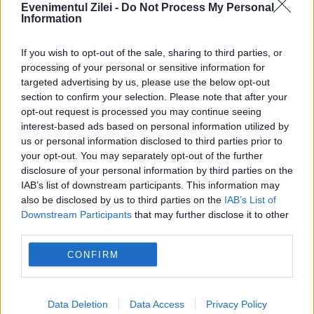
Evenimentul Zilei -
Do Not Process My Personal
Information
Sorin Grindeanu: Parlamentul a evitat
pierderea a 5,8 miliarde de euro din PNRR și a
If you wish to opt-out of the sale, sharing to third parties, or
processing of your personal or sensitive information for
deblocat 16,7 miliarde din SAFE
targeted advertising by us, please use the below opt-out
section to confirm your selection. Please note that after your
opt-out request is processed you may continue seeing
interest-based ads based on personal information utilized by
us or personal information disclosed to third parties prior to
your opt-out. You may separately opt-out of the further
disclosure of your personal information by third parties on the
IAB’s list of downstream participants. This information may
also be disclosed by us to third parties on the
IAB’s List of
Downstream Participants
that may further disclose it to other
third parties.
SOCIAL
CONFIRM
Premieră pentru România la BBC Proms.
Pianista Alexandra Dăriescu debutează pe
Data Deletion
Data Access
Privacy Policy