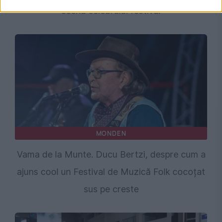
scena celebrului festival
MONDEN
Vama de la Munte. Ducu Bertzi, despre cum a
ajuns cool un Festival de Muzică Folk cocoțat
sus pe creste