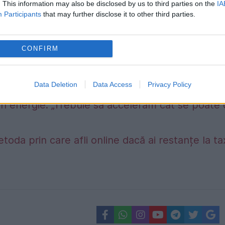
. This information may also be disclosed by us to third parties on the
IA
Participants
that may further disclose it to other third parties.
CONFIRM
Data Deletion
Data Access
Privacy Policy
în energie: „Trebuie să accelerăm cât se poate
etoda prin care afli online dacă ai restanțe la t