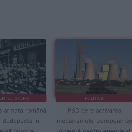
ENTUL ISTORIC
POLITICA
s armata română
PSD cere activarea
 Budapesta în
mecanismului european d
talii istorice
urgență pentru energie și