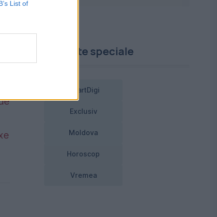
B’s List of
Proiecte speciale
SmartDigi
 de
Exclusiv
Moldova
axe
Horoscop
Vremea