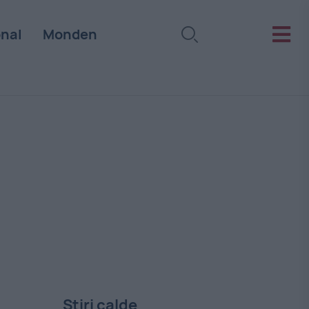
onal
Monden
Stiri calde