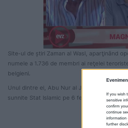
Site-ul de ştiri Zaman al Wasl, aparţinând opozi
numele a 1.736 de membri ai reţelei teroriste S
belgieni.
Evenimentu
Unul dintre ei, Abu Nur al Jazeri, un belgian 
If you wish 
sunnite Stat Islamic pe 6 februarie 2014.
sensitive in
confirm you
continue se
information 
further disc