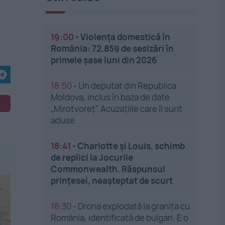
19:00
-
Violența domestică în
România: 72.859 de sesizări în
primele șase luni din 2026
18:50
-
Un deputat din Republica
Moldova, inclus în baza de date
„Mirotvoreț”. Acuzațiile care îi sunt
aduse
18:41
-
Charlotte și Louis, schimb
de replici la Jocurile
Commonwealth. Răspunsul
prințesei, neașteptat de scurt
18:30
-
Drona explodată la granița cu
România, identificată de bulgari: E o