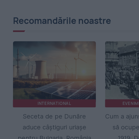
Recomandările noastre
INTERNATIONAL
EVENIM
Seceta de pe Dunăre
Cum a ajun
aduce câștiguri uriașe
să ocupe
pentru Bulgaria. România
1919. De