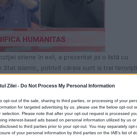
ţiei siriene în exil, a prezentat joi o listă cu
tat Islamic, potrivit căreia sunt si trei terorişt
l Zilei -
Do Not Process My Personal Information
de origine algeriană, s-a alăturat reţelei teroris
to opt-out of the sale, sharing to third parties, or processing of your per
formation for targeted advertising by us, please use the below opt-out s
r selection. Please note that after your opt-out request is processed y
eing interest-based ads based on personal information utilized by us or
disclosed to third parties prior to your opt-out. You may separately opt-
losure of your personal information by third parties on the IAB’s list of