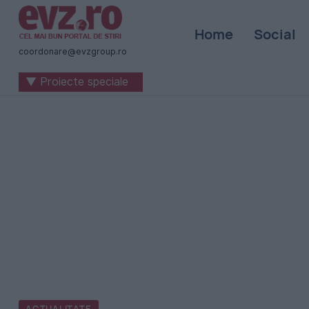
Știri
Home
Social
naționale
coordonare@evzgroup.ro
și
▼ Proiecte speciale
internaționale
|
România
-
Evenimentul
Zilei