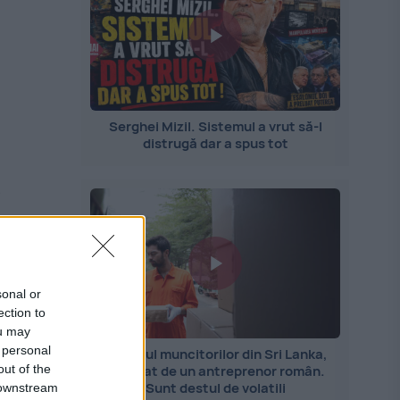
Serghei Mizil. Sistemul a vrut să-l
distrugă dar a spus tot
i
te
sonal or
ection to
ou may
 personal
Importul muncitorilor din Sri Lanka,
out of the
explicat de un antreprenor român.
Sunt destul de volatili
 downstream