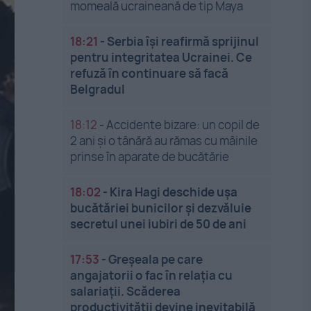
momeală ucraineană de tip Maya
18:21
-
Serbia își reafirmă sprijinul
pentru integritatea Ucrainei. Ce
refuză în continuare să facă
Belgradul
18:12
-
Accidente bizare: un copil de
2 ani și o tânără au rămas cu mâinile
prinse în aparate de bucătărie
18:02
-
Kira Hagi deschide ușa
bucătăriei bunicilor și dezvăluie
secretul unei iubiri de 50 de ani
17:53
-
Greșeala pe care
angajatorii o fac în relația cu
salariații. Scăderea
productivității devine inevitabilă