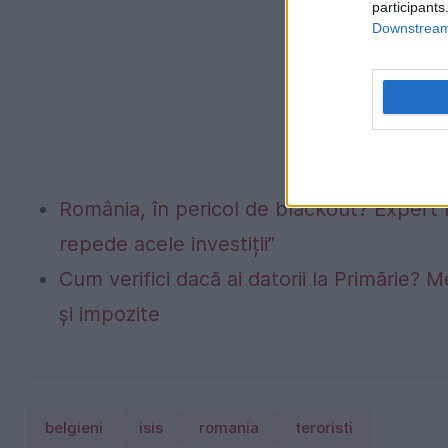
participants
Downstream 
România, în pericol de blackout? Expert 
repede acele investiții”
Cum verifici dacă ai datorii la Primărie? M
și impozite
belgieni
isis
romania
teroristi