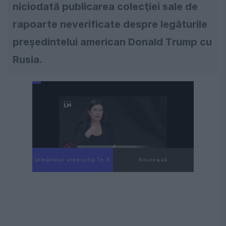
niciodată publicarea colecţiei sale de
rapoarte neverificate despre legăturile
preşedintelui american Donald Trump cu
Rusia.
Următorul videoclip în 4
Anulează