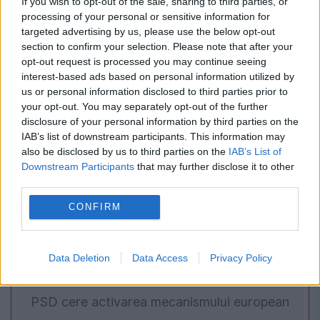
If you wish to opt-out of the sale, sharing to third parties, or
INTERNATIONAL
processing of your personal or sensitive information for
targeted advertising by us, please use the below opt-out
„Păianjenul” lui Assad a dispărut după căderea
section to confirm your selection. Please note that after your
opt-out request is processed you may continue seeing
regimului. BBC susține că l-a localizat la
interest-based ads based on personal information utilized by
us or personal information disclosed to third parties prior to
Moscova
your opt-out. You may separately opt-out of the further
disclosure of your personal information by third parties on the
IAB’s list of downstream participants. This information may
also be disclosed by us to third parties on the
IAB’s List of
Downstream Participants
that may further disclose it to other
third parties.
CONFIRM
Data Deletion
Data Access
Privacy Policy
POLITICA
PSD cere activarea mecanismului european