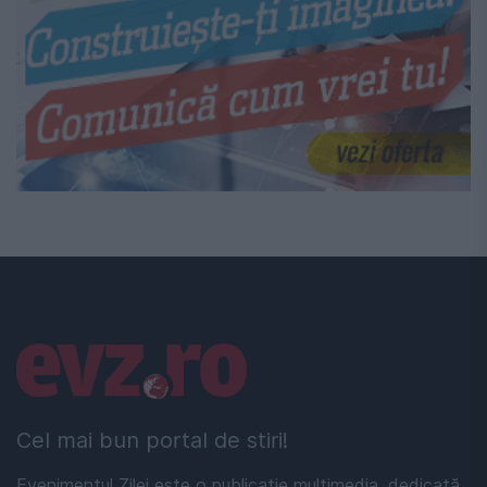
Linkuri utile
Cel mai bun portal de stiri!
Evenimentul Zilei este o publicație multimedia, dedicată