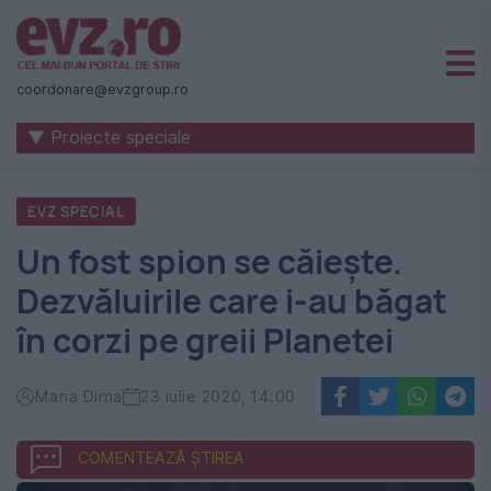
Știri
naționale
coordonare@evzgroup.ro
și
▼ Proiecte speciale
internaționale
|
EVZ SPECIAL
România
Un fost spion se căiește.
-
Dezvăluirile care i-au băgat
Evenimentul
în corzi pe greii Planetei
Zilei
Maria Dima
23 iulie 2020, 14:00
COMENTEAZĂ ȘTIREA