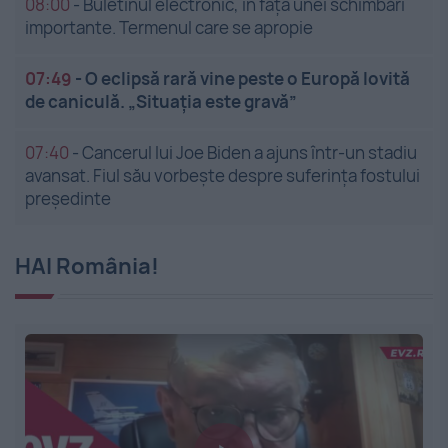
08:00
-
Buletinul electronic, în fața unei schimbări
importante. Termenul care se apropie
07:49
-
O eclipsă rară vine peste o Europă lovită
de caniculă. „Situația este gravă”
07:40
-
Cancerul lui Joe Biden a ajuns într-un stadiu
avansat. Fiul său vorbește despre suferința fostului
președinte
HAI România!