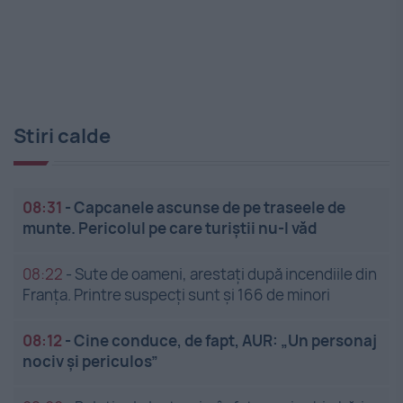
Stiri calde
08:31
-
Capcanele ascunse de pe traseele de
munte. Pericolul pe care turiștii nu-l văd
08:22
-
Sute de oameni, arestați după incendiile din
Franța. Printre suspecți sunt și 166 de minori
08:12
-
Cine conduce, de fapt, AUR: „Un personaj
nociv și periculos”