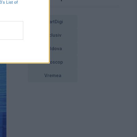
B’s List of
ca
SmartDigi
Exclusiv
Moldova
Horoscop
Vremea