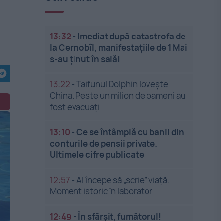
13:32
-
Imediat după catastrofa de
la Cernobîl, manifestațiile de 1 Mai
s-au ținut în sală!
13:22
-
Taifunul Dolphin lovește
China. Peste un milion de oameni au
fost evacuați
13:10
-
Ce se întâmplă cu banii din
conturile de pensii private.
Ultimele cifre publicate
12:57
-
AI începe să „scrie” viață.
Moment istoric în laborator
12:49
-
În sfârșit, fumătorul!