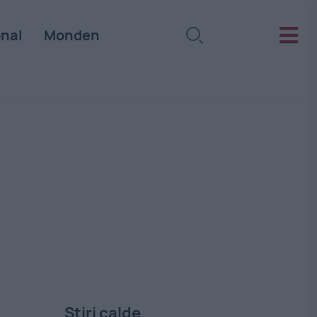
onal
Monden
Stiri calde