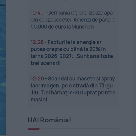
12:40
-
Germania raționalizează apa
din cauza secetei. Amenzi de până la
50.000 de euro la München
12:28
-
Facturile la energie ar
putea crește cu până la 20% în
iarna 2026-2027: „Sunt analizate
trei scenarii
12:20
-
Scandal cu macete și spray
lacrimogen, pe o stradă din Târgu
Jiu. Trei bărbați s-au luptat printre
mașini
HAI România!