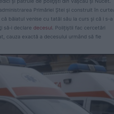
edici şi patrule de poliţişti din Vaşcău şi Nucet.
administrarea Primăriei Ştei şi construit în curte
că băiatul venise cu tatăl său la curs şi că i s-a
ţi să-i declare
decesul
. Polițiștii fac cercetări
lat, cauza exactă a decesului urmând să fie