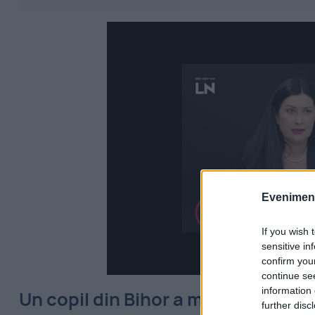
Evenimentu
If you wish 
sensitive in
confirm you
continue se
information 
Un copil din Bihor a murit în timpul
further disc