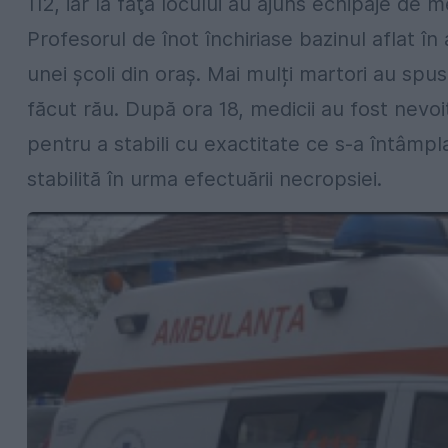
112, iar la faţa locului au ajuns echipaje de m
Profesorul de înot închiriase bazinul aflat în 
unei şcoli din oraş. Mai mulți martori au spus 
făcut rău. După ora 18, medicii au fost nevoi
pentru a stabili cu exactitate ce s-a întâmp
stabilită în urma efectuării necropsiei.