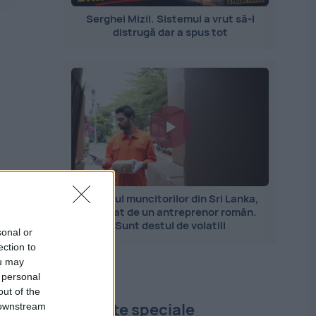
Serghei Mizil. Sistemul a vrut să-l
distrugă dar a spus tot
Importul muncitorilor din Sri Lanka,
explicat de un antreprenor român.
Sunt destul de volatili
sonal or
ection to
ou may
 personal
out of the
Proiecte speciale
 downstream