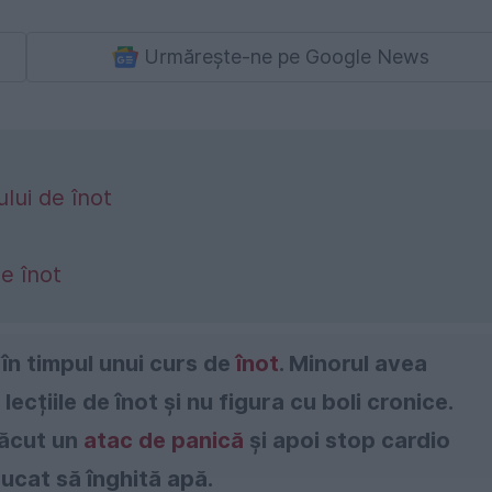
Urmărește-ne pe Google News
ului de înot
de înot
t în timpul unui curs de
înot
. Minorul avea
ecțiile de înot și nu figura cu boli cronice.
făcut un
atac de panică
și apoi stop cardio
pucat să înghită apă.