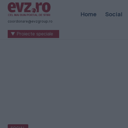
Știri
Home
Social
naționale
coordonare@evzgroup.ro
și
▼ Proiecte speciale
internaționale
|
România
-
Evenimentul
Zilei