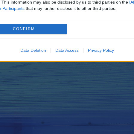
. This information may also be disclosed by us to third parties on the
IA
ățat de culoar. L-am luat în brațe, iar părintele
Participants
that may further disclose it to other third parties.
țele părintelui. L-am întins pe jos. I-am dat cas
. Am început manevrele de resuscitare. Nu există
CONFIRM
ăcut atac de panică”, a spus profesorul de înot.
Data Deletion
Data Access
Privacy Policy