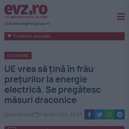
Știri
naționale
coordonare@evzgroup.ro
și
▼ Proiecte speciale
internaționale
|
ECONOMIE
România
UE vrea să țină în frâu
-
prețurilor la energie
Evenimentul
electrică. Se pregătesc
Zilei
măsuri draconice
Iulia Moraru
11 aprilie 2024, 20:53