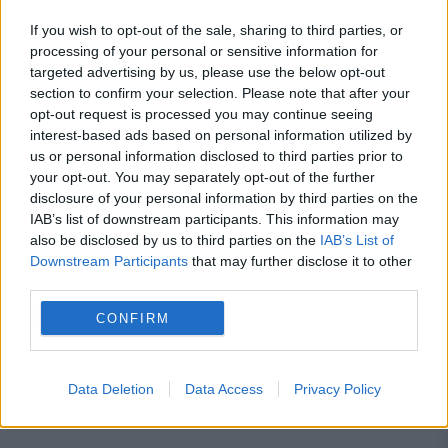
If you wish to opt-out of the sale, sharing to third parties, or
Locuiești la bloc? 10 reguli pe care mulți
processing of your personal or sensitive information for
targeted advertising by us, please use the below opt-out
proprietari le înțeleg greșit și ajung să
section to confirm your selection. Please note that after your
plătească mai mult.Ce spune legea
opt-out request is processed you may continue seeing
interest-based ads based on personal information utilized by
Concediu 2026. Dreptul pe care mulți
us or personal information disclosed to third parties prior to
your opt-out. You may separately opt-out of the further
salariați nu îl cunosc. Când se pot pierde
disclosure of your personal information by third parties on the
zilele de concediu și când nu
IAB’s list of downstream participants. This information may
also be disclosed by us to third parties on the
IAB’s List of
Downstream Participants
that may further disclose it to other
third parties.
CONFIRM
consum
directiva
energie electrica
furnizor
pret
uniunea europeana
Data Deletion
Data Access
Privacy Policy