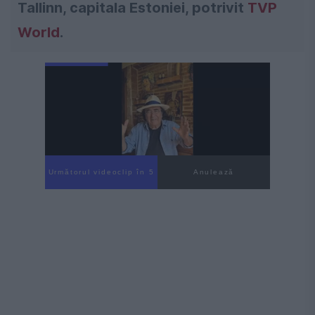
Tallinn, capitala Estoniei, potrivit
TVP
World
.
Următorul videoclip în 4
Anulează