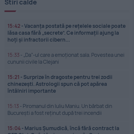
Stiri calde
15:42
-
Vacanța postată pe rețelele sociale poate
lăsa casa fără „secrete”. Ce informații ajung la
hoți și infractorii cibern...
15:33
-
„Da”-ul care a emoționat sala. Povestea unei
cununii civile la Clejani
15:21
-
Surprize în dragoste pentru trei zodii
chinezești. Astrologii spun că pot apărea
întâlniri importante
15:13
-
Piromanul din Iuliu Maniu. Un bărbat din
București a fost reținut după trei incendii
15:04
-
Marius Șumudică, încă fără contract la