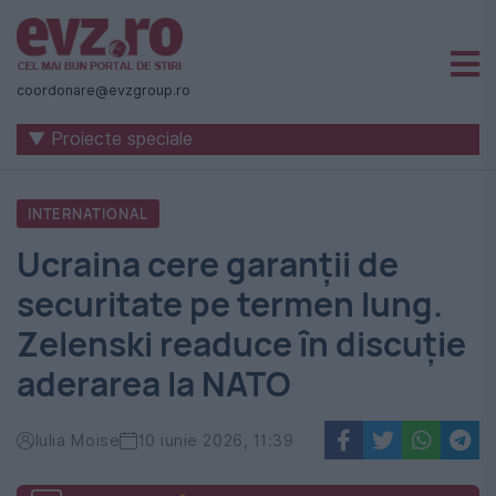
Știri
naționale
coordonare@evzgroup.ro
și
▼ Proiecte speciale
internaționale
|
INTERNATIONAL
România
Ucraina cere garanții de
-
securitate pe termen lung.
Evenimentul
Zelenski readuce în discuție
Zilei
aderarea la NATO
Iulia Moise
10 iunie 2026, 11:39