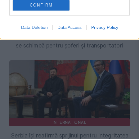
CONFIRM
INTERNATIONAL
Data Deletion
Data Access
Privacy Policy
Noi măsuri la frontiera Moldova-Ucraina. Ce
se schimbă pentru șoferi și transportatori
INTERNATIONAL
Serbia își reafirmă sprijinul pentru integritatea