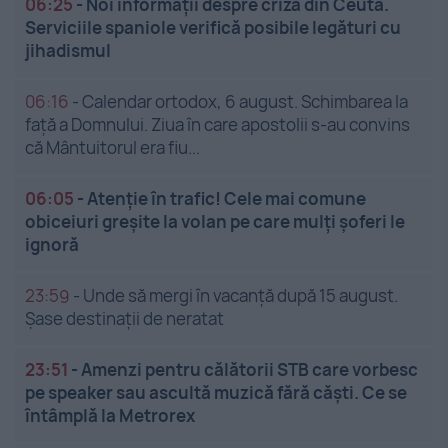
06:25
-
Noi informații despre criza din Ceuta.
Serviciile spaniole verifică posibile legături cu
jihadismul
06:16
-
Calendar ortodox, 6 august. Schimbarea la
față a Domnului. Ziua în care apostolii s-au convins
că Mântuitorul era fiu...
06:05
-
Atenție în trafic! Cele mai comune
obiceiuri greșite la volan pe care mulți șoferi le
ignoră
23:59
-
Unde să mergi în vacanță după 15 august.
Șase destinații de neratat
23:51
-
Amenzi pentru călătorii STB care vorbesc
pe speaker sau ascultă muzică fără căști. Ce se
întâmplă la Metrorex