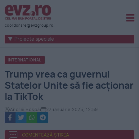
Știri
naționale
coordonare@evzgroup.ro
și
▼ Proiecte speciale
internaționale
|
INTERNATIONAL
România
Trump vrea ca guvernul
-
Statelor Unite să fie acționar
Evenimentul
la TikTok
Zilei
Andrei Pospai
27 ianuarie 2025, 12:59
COMENTEAZĂ ȘTIREA