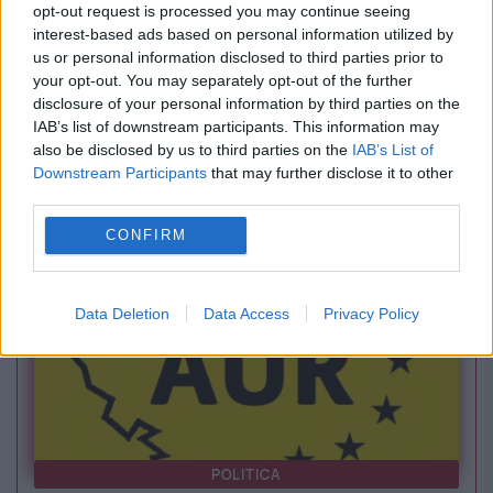
opt-out request is processed you may continue seeing
interest-based ads based on personal information utilized by
us or personal information disclosed to third parties prior to
your opt-out. You may separately opt-out of the further
disclosure of your personal information by third parties on the
INTERNATIONAL
IAB’s list of downstream participants. This information may
also be disclosed by us to third parties on the
IAB’s List of
Iran și Oman au convenit un nou traseu de
Downstream Participants
that may further disclose it to other
third parties.
tranzit navelor, în ciuda opoziției SUA
CONFIRM
Data Deletion
Data Access
Privacy Policy
POLITICA