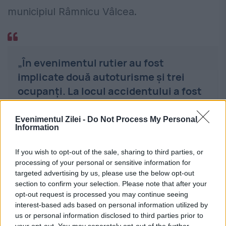
municipiul Râmnicu Vâlcea.
„În evenimentul rutier au fost
implicate două autoturisme şi trei
ocupanţi. La locul accidentului a fost
identificată o victimă minoră,
inconştientă, neîncarcerată.
Evenimentul Zilei -
Do Not Process My Personal
Information
Echipajul
SMURD
a început manevrele
resuscitare”, au transmis
If you wish to opt-out of the sale, sharing to third parties, or
reprezentanţii Inspectoratului pentru
processing of your personal or sensitive information for
targeted advertising by us, please use the below opt-out
Situaţii de Urgenţă Vâlcea.
section to confirm your selection. Please note that after your
opt-out request is processed you may continue seeing
interest-based ads based on personal information utilized by
Din nefericire, fetița nu a răspuns
us or personal information disclosed to third parties prior to
your opt-out. You may separately opt-out of the further