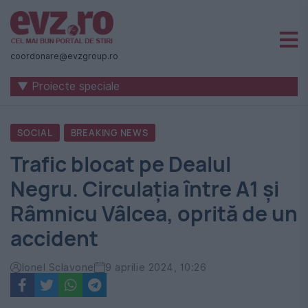
Știri
naționale
coordonare@evzgroup.ro
și
▼ Proiecte speciale
internaționale
|
SOCIAL
BREAKING NEWS
România
Trafic blocat pe Dealul
-
Negru. Circulația între A1 și
Evenimentul
Râmnicu Vâlcea, oprită de un
Zilei
accident
Ionel Sclavone
9 aprilie 2024, 10:26