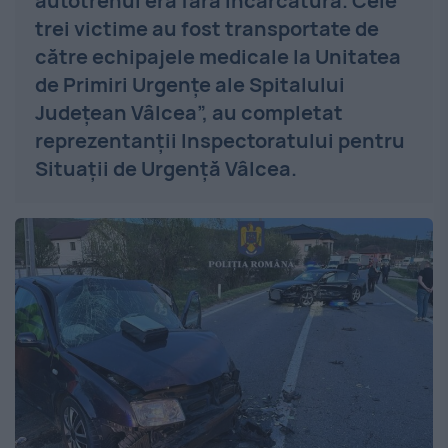
autotrenul era fără încărcătură. Cele
trei victime au fost transportate de
către echipajele medicale la Unitatea
de Primiri Urgențe ale Spitalului
Județean Vâlcea”, au completat
reprezentanții Inspectoratului pentru
Situații de Urgență Vâlcea.