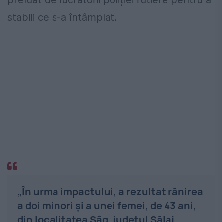
preluat de lucrătorii poliției rutiere pentru a
stabili ce s-a întâmplat.
„În urma impactului, a rezultat rănirea
a doi minori și a unei femei, de 43 ani,
din localitatea Sâg, județul Sălaj.