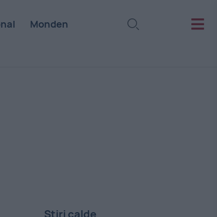
onal
Monden
Stiri calde