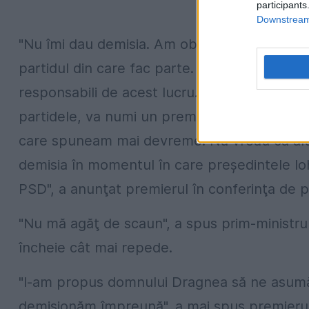
participants
Downstream 
"Nu îmi dau demisia. Am obligaţia să mă com
partidul din care fac parte. E Guvernul Român
responsabili de acest lucru. Îmi voi da demi
partidele, va numi un premier de la PSD. E 
care spuneam mai devreme. Nu vreau ca alte s
demisia în momentul în care preşedintele Io
PSD", a anunţat premierul în conferinţa de pr
"Nu mă agăţ de scaun", a spus prim-ministrul
încheie cât mai repede.
"I-am propus domnului Dragnea să ne asumă
demisionăm împreună", a mai spus premierul,