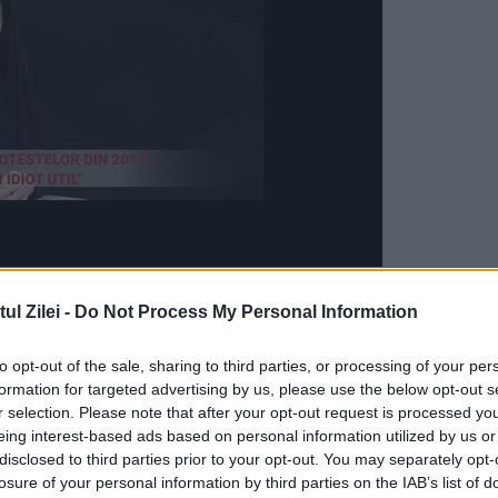
, în timpul conferinței televizate a premierului
l Zilei -
Do Not Process My Personal Information
i Executivului împotriva șefului PSD, alții au
remierului, extrem de jovial și pe parcursul
to opt-out of the sale, sharing to third parties, or processing of your per
formation for targeted advertising by us, please use the below opt-out s
anu ar fi apelat la alcool.
r selection. Please note that after your opt-out request is processed y
eing interest-based ads based on personal information utilized by us or
disclosed to third parties prior to your opt-out. You may separately opt-
losure of your personal information by third parties on the IAB’s list of