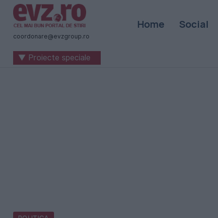
Știri
Home
Social
naționale
coordonare@evzgroup.ro
și
▼ Proiecte speciale
internaționale
|
România
-
Evenimentul
Zilei