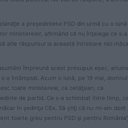
claraţie a preşedintelui PSD din urmă cu o lună
ror ministerelor, afirmând că nu înţelege ce s-a
 să afle răspunsul la această întrebare nici măc
e asumăm împreună acest presupus eşec, anum
s-a întâmplat. Acum o lună, pe 19 mai, domnul
sc toate ministerele, ca cetăţean, ca
edinte de partid. Ce s-a schimbat între timp, c
 măcar în şedinţa CEx. Să ştiţi că nu mi-am dorit
ent foarte greu pentru PSD şi pentru România”