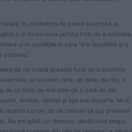
 seară, în conferința de presă susținută la
a găsit-o în încercarea șefului PSD de a schimba
are şi în condiţiile în care ”are rezultate şi a
e puterea”.
ţeleg de ce există această furie de a schimba
guvernare, un Guvern care, de bine, de rău, a
eg de ce timp de mai bine de o lună de zile
nieri, analize, demisii şi aşa mai departe. Mi-a
de aceste lucruri, de ce trebuie să pui presiune
colo. Nu am găsit un răspuns, decât unul singur,
ea toată puterea. Nu văd alt răspuns”, a afirma