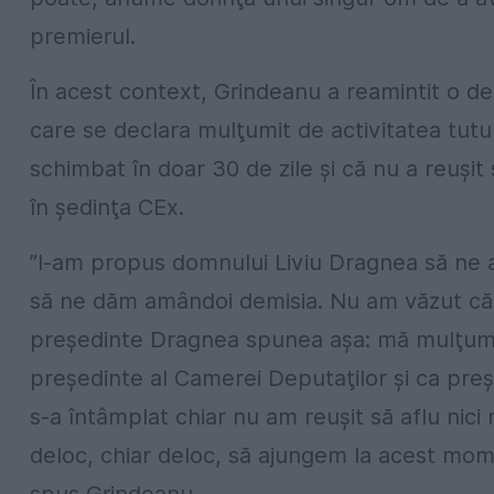
premierul.
În acest context, Grindeanu a reamintit o de
care se declara mulţumit de activitatea tutu
schimbat în doar 30 de zile şi că nu a reuşit
în şedinţa CEx.
”I-am propus domnului Liviu Dragnea să n
să ne dăm amândoi demisia. Nu am văzut că 
preşedinte Dragnea spunea aşa: mă mulţume
preşedinte al Camerei Deputaţilor şi ca preş
s-a întâmplat chiar nu am reuşit să aflu nici
deloc, chiar deloc, să ajungem la acest mom
spus Grindeanu.