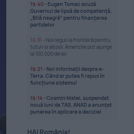
19:40
-
Eugen Tomac acuză
Guvernul de lipsă de competență.
„Bilă neagră” pentru finanțarea
partidelor
19:31
-
Noi reguli la frontieră pentru
tutun și alcool. Amenzile pot ajunge
la 100.000 de lei
19:21
-
Noi informații despre e-
Terra. Când ar putea fi repus în
funcțiune sistemul
19:14
-
Cosmin Matei, suspendat
nouă luni de TAS. ANAD a anunțat
punerea în aplicare a deciziei
HAI România!