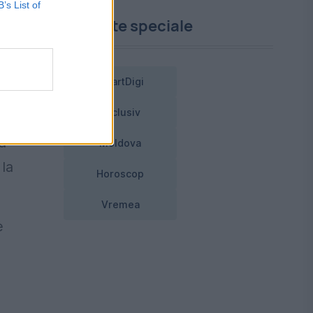
B’s List of
Proiecte speciale
SmartDigi
cu
Exclusiv
a
Moldova
la
Horoscop
Vremea
e