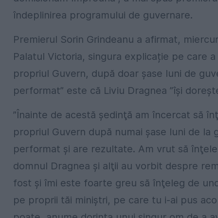
îndeplinirea programului de guvernare.
Premierul Sorin Grindeanu a afirmat, miercuri
Palatul Victoria, singura explicație pe care 
propriul Guvern, după doar şase luni de guvern
performat” este că Liviu Dragnea ”îşi doreşt
”Înainte de acestă şedinţă am încercat să în
propriul Guvern după numai şase luni de la 
performat şi are rezultate. Am vrut să înţel
domnul Dragnea şi alţii au vorbit despre rema
fost şi îmi este foarte greu să înţeleg de un
pe proprii tăi miniştri, pe care tu i-ai pus a
poate, anume dorinţa unui singur om de a av