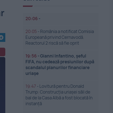
ar
20:06
-
20:05
-
România a notificat Comisia
Europeană privind Cernavodă.
Reactorul 2 riscă să fie oprit
19:56
-
Gianni Infantino, șeful
FIFA, nu cedează presiunilor după
scandalul planurilor financiare
uriașe
19:47
-
Lovitură pentru Donald
Trump: Construcția uriașei săli de
bal de la Casa Albă a fost blocată în
instanță