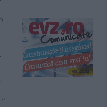
 în
ar
e
e
, a