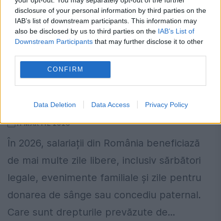
disclosure of your personal information by third parties on the
Cine...
IAB’s list of downstream participants. This information may
also be disclosed by us to third parties on the
IAB’s List of
Downstream Participants
that may further disclose it to other
third parties.
CONFIRM
Zile libere speciale în 2026: căsătorie,
naștere copil, deces
Data Deletion
Data Access
Privacy Policy
11 MARTIE 2026
În 2026, salariații din România beneficiază
de mai multe zile libere, inclusiv sărbători
legale, evenimente familiale și zile pentru
donarea de sânge sau concediu paternal.
Care sunt drepturile prevăzute de...