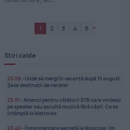
nelucrătoare, iar...
»
1
2
3
4
5
Stiri calde
23:59
-
Unde să mergi în vacanță după 15 august.
Șase destinații de neratat
23:51
-
Amenzi pentru călătorii STB care vorbesc
pe speaker sau ascultă muzică fără căști. Ce se
întâmplă la Metrorex
23:40
-
Înmormântare secretă la Moscova: Un