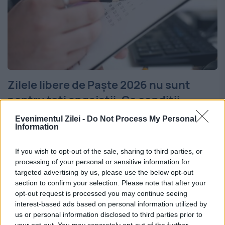
Zilele libere de Paște 2026 nu sunt
pentru toți angajații. Ce condiții
trebuie îndeplinite
Evenimentul Zilei -
Do Not Process My Personal
Information
17 MARTIE 2026
If you wish to opt-out of the sale, sharing to third parties, or
Sărbătorile pascale din 2026 aduc mai
processing of your personal or sensitive information for
multe zile nelucrătoare pentru angajații din
targeted advertising by us, please use the below opt-out
section to confirm your selection. Please note that after your
România, însă acestea nu sunt acordate
opt-out request is processed you may continue seeing
interest-based ads based on personal information utilized by
automat tuturor salariaților, ci depind de
us or personal information disclosed to third parties prior to
religia fiecăruia, potrivit Codului Muncii.
your opt-out. You may separately opt-out of the further