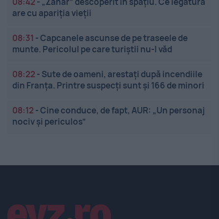
08:42
-
„Zahăr” descoperit în spațiu. Ce legătură
are cu apariția vieții
08:31
-
Capcanele ascunse de pe traseele de
munte. Pericolul pe care turiștii nu-l văd
08:22
-
Sute de oameni, arestați după incendiile
din Franța. Printre suspecți sunt și 166 de minori
08:12
-
Cine conduce, de fapt, AUR: „Un personaj
nociv și periculos”
Linkuri utile