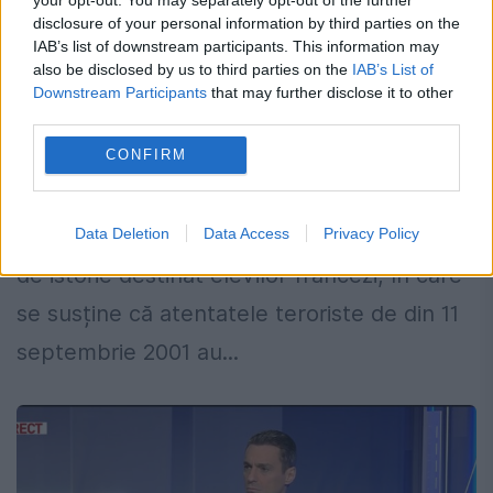
disclosure of your personal information by third parties on the
IAB’s list of downstream participants. This information may
also be disclosed by us to third parties on the
IAB’s List of
Franța spulberă SUA! „Atentatul de la
Downstream Participants
that may further disclose it to other
11 septembrie, lucrarea CIA!”
third parties.
20 IANUARIE 2020
CONFIRM
Situație tensionată în Franța după ce
jurnaliștii au publicat pasaje dintr-un manual
Data Deletion
Data Access
Privacy Policy
de istorie destinat elevilor francezi, în care
se susține că atentatele teroriste de din 11
septembrie 2001 au...