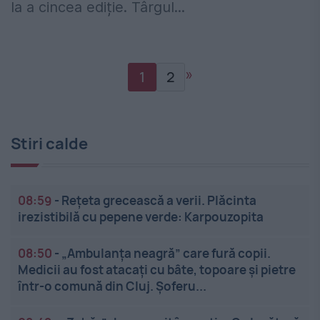
la a cincea ediție. Târgul...
»
1
2
Stiri calde
08:59
-
Rețeta grecească a verii. Plăcinta
irezistibilă cu pepene verde: Karpouzopita
08:50
-
„Ambulanța neagră” care fură copii.
Medicii au fost atacați cu bâte, topoare și pietre
într-o comună din Cluj. Șoferu...