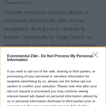
9 MARTIE 2020
Planurile celebrului complex distrus în
atentatele teroriste din 2001 au fost
recuperate de la gunoi și vândute la
licitație. Clădirile World Trade Center au
reprezentat o parte din istoria americană...
Evenimentul Zilei -
Do Not Process My Personal
Information
If you wish to opt-out of the sale, sharing to third parties, or
processing of your personal or sensitive information for
targeted advertising by us, please use the below opt-out
section to confirm your selection. Please note that after your
opt-out request is processed you may continue seeing
interest-based ads based on personal information utilized by
us or personal information disclosed to third parties prior to
your opt-out. You may separately opt-out of the further