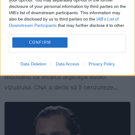
Simona Ionescu: Ne-au arătat acum,
disclosure of your personal information by third parties on the
după 35 de ani de la Revoluție cât e de
IAB’s list of downstream participants. This information may
also be disclosed by us to third parties on the
IAB’s List of
liberă presa
Downstream Participants
that may further disclose it to other
third parties.
27 MARTIE 2025
CONFIRM
Consiliul Național al Audiovizualului (CNA) a
decis eliminarea unui videoclip de pe contul
Data Deletion
Data Access
Privacy Policy
de YouTub a jurnalistului Marius Tucă,
motivând că încalcă legislația audio-
vizualului. CNA a decis să îl cenzureze...