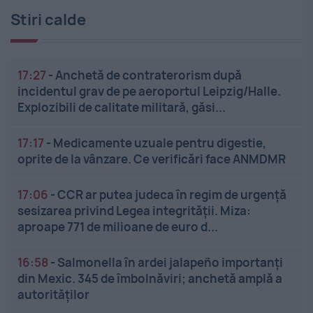
Stiri calde
17:27
-
Anchetă de contraterorism după
incidentul grav de pe aeroportul Leipzig/Halle.
Explozibili de calitate militară, găsi...
17:17
-
Medicamente uzuale pentru digestie,
oprite de la vânzare. Ce verificări face ANMDMR
17:06
-
CCR ar putea judeca în regim de urgență
sesizarea privind Legea integrității. Miza:
aproape 771 de milioane de euro d...
16:58
-
Salmonella în ardei jalapeño importanți
din Mexic. 345 de îmbolnăviri; anchetă amplă a
autorităților