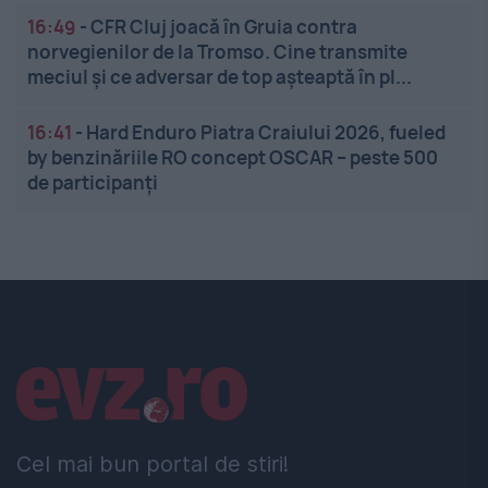
16:49
-
CFR Cluj joacă în Gruia contra
norvegienilor de la Tromso. Cine transmite
meciul și ce adversar de top așteaptă în pl...
16:41
-
Hard Enduro Piatra Craiului 2026, fueled
by benzinăriile RO concept OSCAR – peste 500
de participanți
Linkuri utile
Cel mai bun portal de stiri!