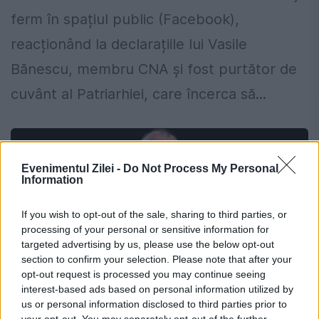
ferm în spațiul public (Facebook),
reacționând la declarațiile lui Vasile
Bănescu, membru CNA și fost purtător de
cuvânt al Patriarhiei, care încerca să...
Evenimentul Zilei -
Do Not Process My Personal
Information
If you wish to opt-out of the sale, sharing to third parties, or
processing of your personal or sensitive information for
targeted advertising by us, please use the below opt-out
section to confirm your selection. Please note that after your
opt-out request is processed you may continue seeing
interest-based ads based on personal information utilized by
us or personal information disclosed to third parties prior to
your opt-out. You may separately opt-out of the further