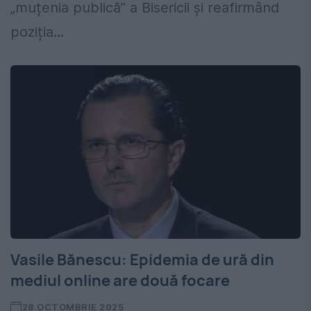
„muțenia publică” a Bisericii și reafirmând
poziția...
Vasile Bănescu: Epidemia de ură din
mediul online are două focare
28 OCTOMBRIE 2025