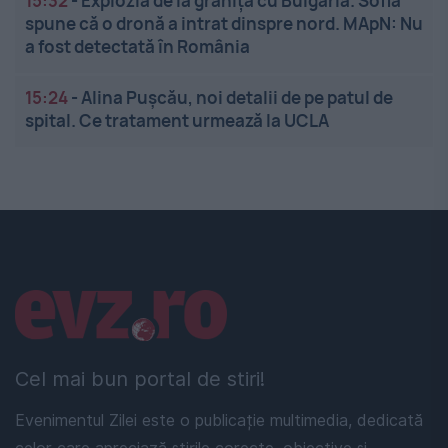
15:32
-
Explozia de la granița cu Bulgaria. Sofia
spune că o dronă a intrat dinspre nord. MApN: Nu
a fost detectată în România
15:24
-
Alina Pușcău, noi detalii de pe patul de
spital. Ce tratament urmează la UCLA
Linkuri utile
Cel mai bun portal de stiri!
Evenimentul Zilei este o publicație multimedia, dedicată