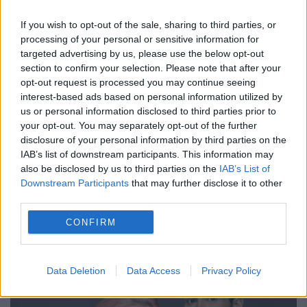
If you wish to opt-out of the sale, sharing to third parties, or
processing of your personal or sensitive information for
targeted advertising by us, please use the below opt-out
Andreea Bălan a dat cărțile pe față.
section to confirm your selection. Please note that after your
Adevărul despre relația cu Tiberiu
opt-out request is processed you may continue seeing
interest-based ads based on personal information utilized by
Argint
us or personal information disclosed to third parties prior to
your opt-out. You may separately opt-out of the further
10 AUGUST 2020
disclosure of your personal information by third parties on the
IAB’s list of downstream participants. This information may
Au trecut mai bine de două luni de când
also be disclosed by us to third parties on the
IAB’s List of
Andreea Bălan și Tiberiu Argint au început
Downstream Participants
that may further disclose it to other
third parties.
o relație de iubire, iar acum artista le-a
CONFIRM
arătat fanilor săi care este adevărul...
Data Deletion
Data Access
Privacy Policy