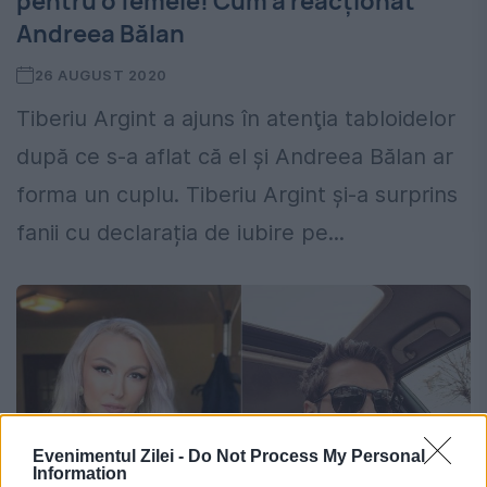
pentru o femeie! Cum a reacţionat
Andreea Bălan
26 AUGUST 2020
Tiberiu Argint a ajuns în atenţia tabloidelor
după ce s-a aflat că el şi Andreea Bălan ar
forma un cuplu. Tiberiu Argint și-a surprins
fanii cu declarația de iubire pe...
Evenimentul Zilei -
Do Not Process My Personal
Information