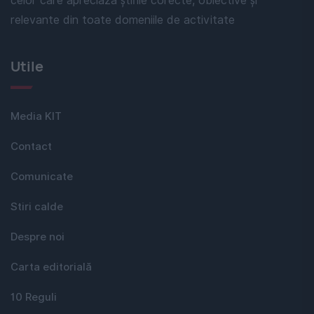
celor care apreciază știrile corecte, obiective și
relevante din toate domeniile de activitate
Utile
Media KIT
Contact
Comunicate
Stiri calde
Despre noi
Carta editorială
10 Reguli