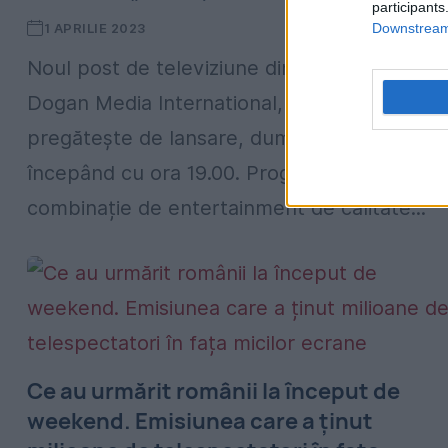
participants
Downstream 
1 APRILIE 2023
Noul post de televiziune din portofoliul
Dogan Media International, Kanal D2, se
pregătește de lansare, duminică, 2 aprilie,
începând cu ora 19.00. Programele sunt o
combinație de entertainment de calitate...
Ce au urmărit românii la început de
weekend. Emisiunea care a ținut