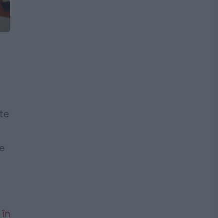
te
de