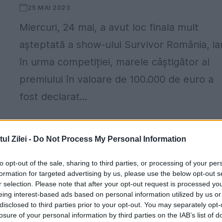
25 MAI 2023
Miercuri, 24 mai, a avut loc finala mult
așteptată a show-ului Survivor România, ia
în urma competiției, marele câștigător al
premiului în valoare de 100.000 de euro a
fost declarat...
l Zilei -
Do Not Process My Personal Information
to opt-out of the sale, sharing to third parties, or processing of your per
formation for targeted advertising by us, please use the below opt-out s
r selection. Please note that after your opt-out request is processed y
O prezentatoare TV a leșinat în direct.
eing interest-based ads based on personal information utilized by us or
Totul s-a întâmplat în câteva secunde:
disclosed to third parties prior to your opt-out. You may separately opt-
i
Atât de înfricoșător!
losure of your personal information by third parties on the IAB’s list of