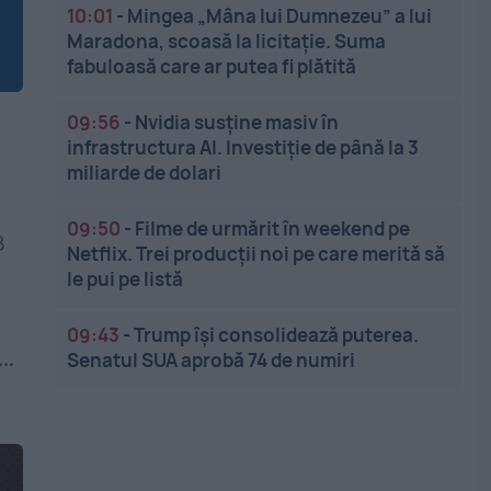
10:01
-
Mingea „Mâna lui Dumnezeu” a lui
Maradona, scoasă la licitație. Suma
fabuloasă care ar putea fi plătită
09:56
-
Nvidia susține masiv în
infrastructura AI. Investiție de până la 3
miliarde de dolari
09:50
-
Filme de urmărit în weekend pe
3
Netflix. Trei producții noi pe care merită să
le pui pe listă
09:43
-
Trump își consolidează puterea.
..
Senatul SUA aprobă 74 de numiri