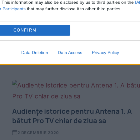
. This information may also be disclosed by us to third parties on the
IA
Participants
that may further disclose it to other third parties.
19 MARTIE 2023
O prezentatoare a leșinat în timpul unei
CONFIRM
transmisiuni TV. Înainte de a intra în direct,
aceasta ar fi fost bine, dar i s-a făcut rău l
Data Deletion
Data Access
Privacy Policy
scurt timp. Producătorii și...
Audiențe istorice pentru Antena 1. A
bătut Pro TV chiar de ziua sa
2 DECEMBRIE 2020