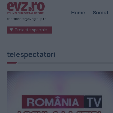
Știri
Home
Social
naționale
coordonare@evzgroup.ro
și
▼ Proiecte speciale
internaționale
|
România
telespectatori
-
Evenimentul
Zilei