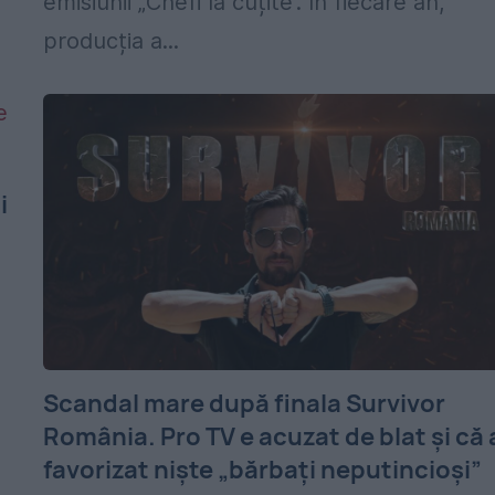
emisiunii „Chefi la cuțite”. În fiecare an,
producția a...
i
Scandal mare după finala Survivor
România. Pro TV e acuzat de blat și că 
favorizat niște „bărbați neputincioși”