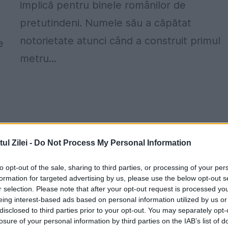
implică pentru binele românilor de
pretutindeni. Numele său a căpătat
notorietate atunci când a construit primul
e
metru...
l Zilei -
Do Not Process My Personal Information
to opt-out of the sale, sharing to third parties, or processing of your per
formation for targeted advertising by us, please use the below opt-out s
r selection. Please note that after your opt-out request is processed y
eing interest-based ads based on personal information utilized by us or
disclosed to third parties prior to your opt-out. You may separately opt-
losure of your personal information by third parties on the IAB’s list of
Despăgubire uriașă cerută de Ștefan