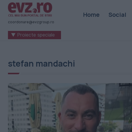
Știri
Home
Social
naționale
coordonare@evzgroup.ro
și
▼ Proiecte speciale
internaționale
|
România
stefan mandachi
-
Evenimentul
Zilei