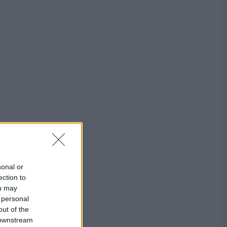
sonal or
ection to
ou may
 personal
out of the
 downstream