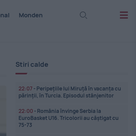
onal
Monden
Stiri calde
22:07
-
Peripețiile lui Miruță în vacanța cu
părinții, în Turcia. Episodul stânjenitor
22:00
-
România învinge Serbia la
EuroBasket U16. Tricolorii au câștigat cu
75-73