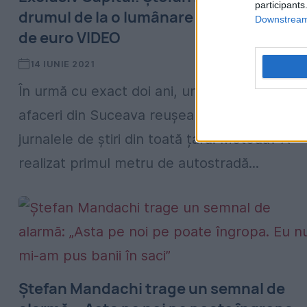
participants
drumul de la o lumânare la primul milion
Downstream 
de euro VIDEO
14 IUNIE 2021
În urmă cu exact doi ani, un tânăr om de
afaceri din Suceava reușea să ajungă în
jurnalele de știri din toată țara. Metoda? A
realizat primul metru de autostradă...
Ștefan Mandachi trage un semnal de