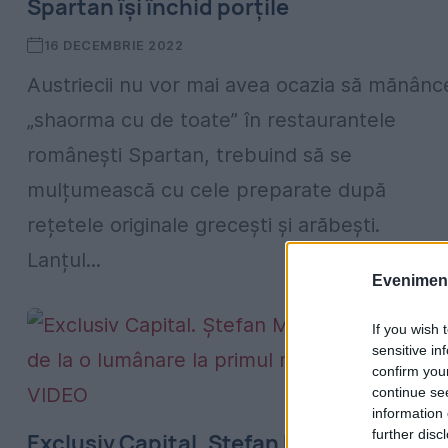
Spartan își închid porțile
16 DECEMBRIE 2022
Austriecii nu vor mai avea ocazia să mănânc
„shaorma cu de toate” în restaurantele
românești Spartan, trebuind să se
mulțumească cu cele preparate după
rețetele originale grecești și arăbești.
Lanțul...
Evenimentu
If you wish 
sensitive in
confirm you
continue se
information 
further disc
Exclusiv Capital. Ștefan Mandachi,