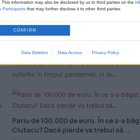
. This information may also be disclosed by us to third parties on the
IA
Mandachi. Pentru ce dă în judecată
Participants
that may further disclose it to other third parties.
statul român
30 AUGUST 2020
CONFIRM
Ștefan Mandachi a dat statul în judecată și
cere o despăgubire uriașă, în valoare de 10
Data Deletion
Data Access
Privacy Policy
milioane de euro, dar nu din cauza pierderi
suferite în timpul pandemiei, ci de...
Pariu de 100.000 de euro. În ce s-a bă
Ciutacu? Dacă pierde va trebui să...