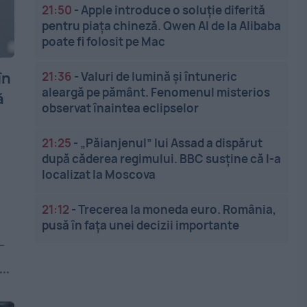
21:50
-
Apple introduce o soluție diferită
pentru piața chineză. Qwen AI de la Alibaba
poate fi folosit pe Mac
în
21:36
-
Valuri de lumină și întuneric
aleargă pe pământ. Fenomenul misterios
ă
observat înaintea eclipselor
21:25
-
„Păianjenul” lui Assad a dispărut
după căderea regimului. BBC susține că l-a
localizat la Moscova
21:12
-
Trecerea la moneda euro. România,
pusă în fața unei decizii importante
-
..