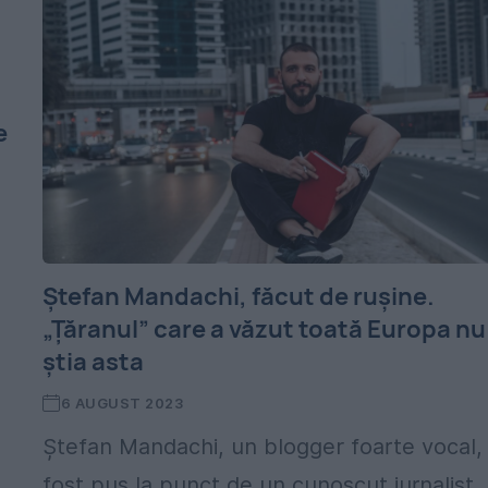
e
Ștefan Mandachi, făcut de rușine.
„Țăranul” care a văzut toată Europa nu
știa asta
6 AUGUST 2023
Ștefan Mandachi, un blogger foarte vocal,
fost pus la punct de un cunoscut jurnalist