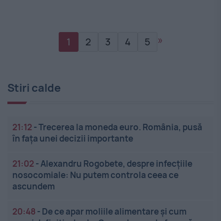
»
1
2
3
4
5
Stiri calde
21:12
-
Trecerea la moneda euro. România, pusă
în fața unei decizii importante
21:02
-
Alexandru Rogobete, despre infecțiile
nosocomiale: Nu putem controla ceea ce
ascundem
20:48
-
De ce apar moliile alimentare și cum