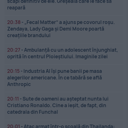
scapi definitiv de ele. Greșeala care le face să
reapară
20:38
-
„Fecal Matter” a ajuns pe covorul roșu.
Zendaya, Lady Gaga și Demi Moore poartă
creațiile brandului
20:27
-
Ambulanță cu un adolescent înjunghiat,
oprită în centrul Ploieștiului. Imaginile zilei
20:15
-
Industria AI își pune banii pe masa
alegerilor americane. În ce tabără se află
Anthropic
20:11
-
Sute de oameni au așteptat nunta lui
Cristiano Ronaldo. Cine a ieșit, de fapt, din
catedrala din Funchal
20:01
-
Atac armat într-o școală din Thailanda: