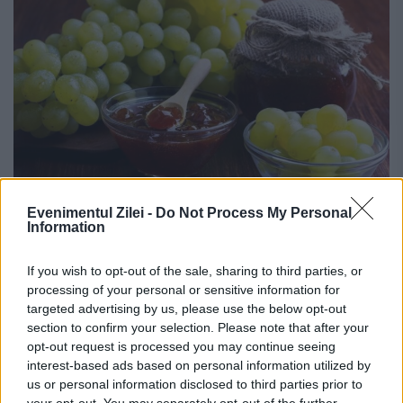
Evenimentul Zilei -
Do Not Process My Personal
Strugurii pot fi un mare aliat al
Information
organismului într-o luptă teribilă -
If you wish to opt-out of the sale, sharing to third parties, or
Studiu
processing of your personal or sensitive information for
targeted advertising by us, please use the below opt-out
31 MAI 2026
section to confirm your selection. Please note that after your
opt-out request is processed you may continue seeing
Un studiu recent sugerează că fructele
interest-based ads based on personal information utilized by
populare precum strugurii ar putea ajuta la
us or personal information disclosed to third parties prior to
your opt-out. You may separately opt-out of the further