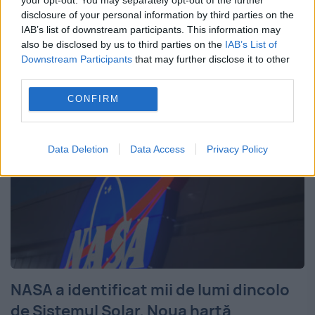
protejarea pielii de efectele soarelui.
disclosure of your personal information by third parties on the
IAB’s list of downstream participants. This information may
Cercetătorii au descoperit că un consum de
also be disclosed by us to third parties on the
IAB’s List of
struguri a redus un marker...
Downstream Participants
that may further disclose it to other
third parties.
CONFIRM
Data Deletion
Data Access
Privacy Policy
NASA a identificat mii de lumi dincolo
de Sistemul Solar. Noua hartă