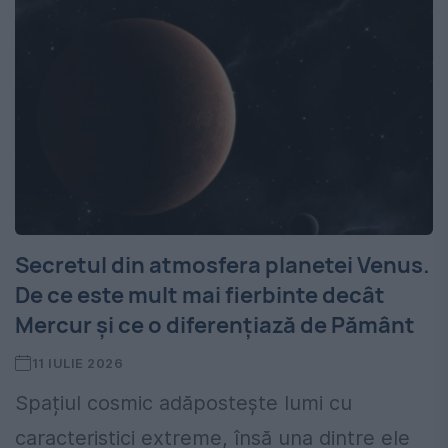
Secretul din atmosfera planetei Venus.
De ce este mult mai fierbinte decât
Mercur și ce o diferențiază de Pământ
11 IULIE 2026
Spațiul cosmic adăpostește lumi cu
caracteristici extreme, însă una dintre ele