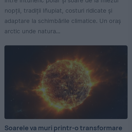
între întuneric polar și soare de la miezul
nopții, tradiții Iñupiat, costuri ridicate și
adaptare la schimbările climatice. Un oraș
arctic unde natura...
Soarele va muri printr-o transformare