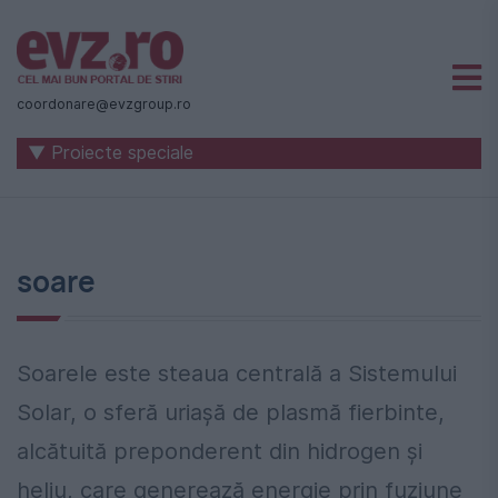
Știri
naționale
coordonare@evzgroup.ro
și
▼ Proiecte speciale
internaționale
|
România
soare
-
Evenimentul
Zilei
Soarele este steaua centrală a Sistemului
Solar, o sferă uriașă de plasmă fierbinte,
alcătuită preponderent din hidrogen și
heliu, care generează energie prin fuziune