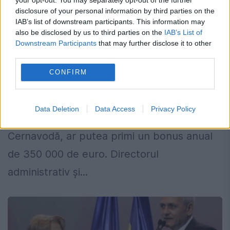
disclosure of your personal information by third parties on the
IAB’s list of downstream participants. This information may
Bonus uriaș primit de un director al
also be disclosed by us to third parties on the
IAB’s List of
unei companii controlate de stat
Downstream Participants
that may further disclose it to other
third parties.
26 IUNIE 2019
CONFIRM
Directorul general de la Nuclearelectrica,
compania controlată de stat care
Data Deletion
Data Access
Privacy Policy
administrează centrala nucleară de la
Cernavodă, ar putea primi un bonus anual
de 350 000 de euro. Directorul
administrativ și...