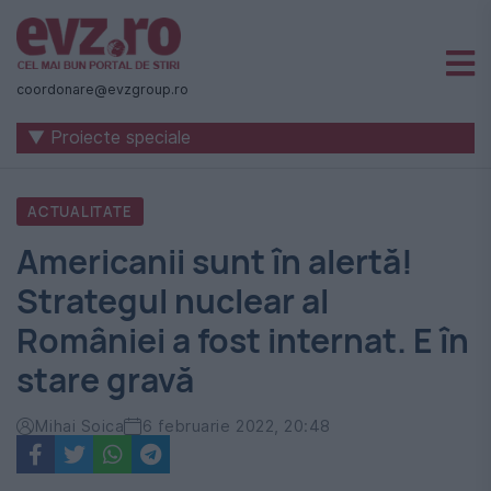
Știri
naționale
coordonare@evzgroup.ro
și
▼ Proiecte speciale
internaționale
|
ACTUALITATE
România
Americanii sunt în alertă!
-
Strategul nuclear al
Evenimentul
României a fost internat. E în
Zilei
stare gravă
Mihai Soica
6 februarie 2022, 20:48