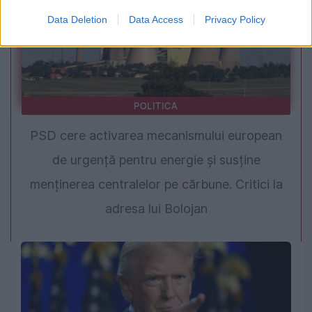
Data Deletion
Data Access
Privacy Policy
POLITICA
PSD cere activarea mecanismului european
de urgență pentru energie și susține
menținerea centralelor pe cărbune. Critici la
adresa lui Bolojan