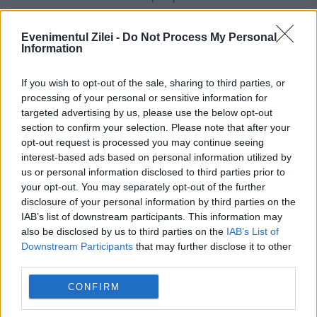
Evenimentul Zilei -
Do Not Process My Personal
Information
If you wish to opt-out of the sale, sharing to third parties, or
processing of your personal or sensitive information for
targeted advertising by us, please use the below opt-out
section to confirm your selection. Please note that after your
opt-out request is processed you may continue seeing
interest-based ads based on personal information utilized by
MONDEN
us or personal information disclosed to third parties prior to
your opt-out. You may separately opt-out of the further
Nepotul celebrului mafiot John Gotti,
disclosure of your personal information by third parties on the
IAB’s list of downstream participants. This information may
ultimatum șocant: donează un rinichi mamei
also be disclosed by us to third parties on the
IAB’s List of
Downstream Participants
that may further disclose it to other
sale sau merge la închisoare
third parties.
CONFIRM