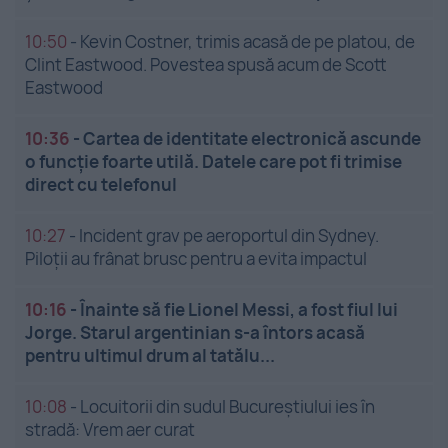
10:50
-
Kevin Costner, trimis acasă de pe platou, de
Clint Eastwood. Povestea spusă acum de Scott
Eastwood
10:36
-
Cartea de identitate electronică ascunde
o funcție foarte utilă. Datele care pot fi trimise
direct cu telefonul
10:27
-
Incident grav pe aeroportul din Sydney.
Piloții au frânat brusc pentru a evita impactul
10:16
-
Înainte să fie Lionel Messi, a fost fiul lui
Jorge. Starul argentinian s-a întors acasă
pentru ultimul drum al tatălu...
10:08
-
Locuitorii din sudul Bucureștiului ies în
stradă: Vrem aer curat