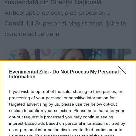
suspendată din Direcția Națională
Anticorupție de secția de procurori a
Consiliului Superior al Magistraturii Știre în
curs de actualizare
Evenimentul Zilei -
Do Not Process My Personal
Information
If you wish to opt-out of the sale, sharing to third parties, or
processing of your personal or sensitive information for
targeted advertising by us, please use the below opt-out
section to confirm your selection. Please note that after your
opt-out request is processed you may continue seeing
interest-based ads based on personal information utilized by
us or personal information disclosed to third parties prior to
Stenograme EXPLOZIVE dintre
your opt-out. You may separately opt-out of the further