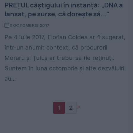
PREŢUL câştigului în instanţă: „DNA a
lansat, pe surse, că doreşte să...”
3 OCTOMBRIE 2017
Pe 4 iulie 2017, Florian Coldea ar fi sugerat,
într-un anumit context, că procurorii
Moraru şi Ţuluş ar trebui să fie reţinuţi.
Suntem în luna octombrie şi alte dezvăluiri
au...
»
1
2