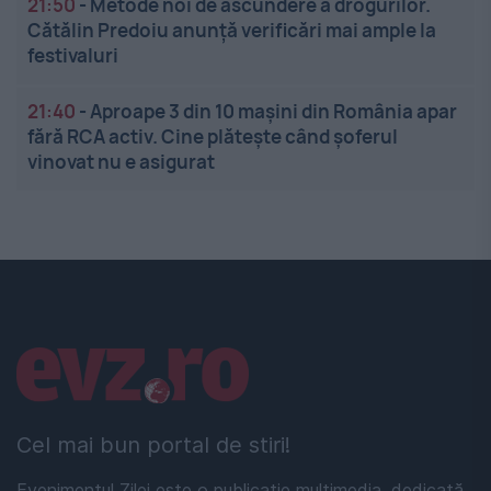
21:50
-
Metode noi de ascundere a drogurilor.
Cătălin Predoiu anunță verificări mai ample la
festivaluri
21:40
-
Aproape 3 din 10 mașini din România apar
fără RCA activ. Cine plătește când șoferul
vinovat nu e asigurat
Linkuri utile
Cel mai bun portal de stiri!
Evenimentul Zilei este o publicație multimedia, dedicată