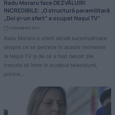
Radu Moraru face DEZVĂLUIRI
INCREDIBILE: „O structură paramilitară
„Doi şi-un sfert” a ocupat Naşul TV”
1 NOIEMBRIE 2017
Radu Moraru a oferit detalii surprinzătoare
despre ce se petrece în aceste momente
la Nașul TV și de ce a fost nevoit zile
trecute să între în studioul televiziunii,
printre...