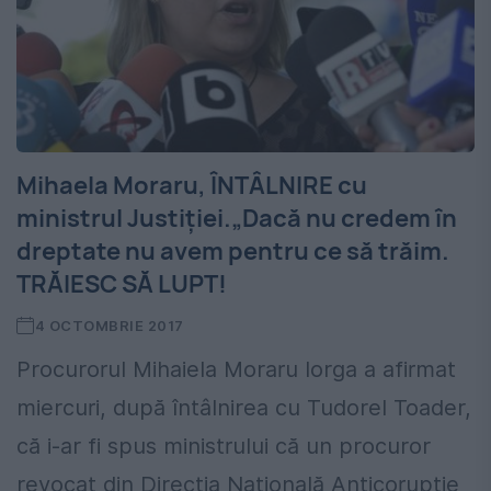
Mihaela Moraru, ÎNTÂLNIRE cu
ministrul Justiţiei.„Dacă nu credem în
dreptate nu avem pentru ce să trăim.
TRĂIESC SĂ LUPT!
4 OCTOMBRIE 2017
Procurorul Mihaiela Moraru Iorga a afirmat
miercuri, după întâlnirea cu Tudorel Toader,
că i-ar fi spus ministrului că un procuror
revocat din Direcţia Naţională Anticorupţie