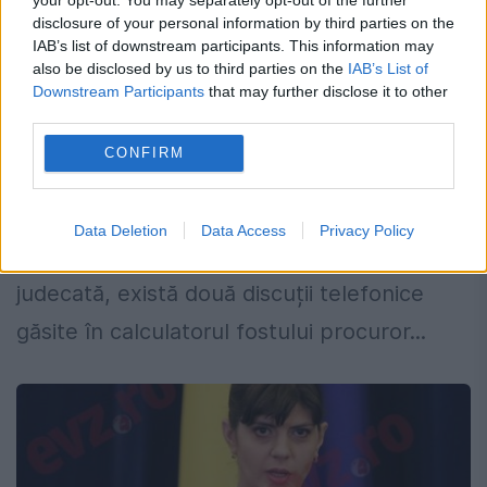
procurorul Iorga Moraru și un
disclosure of your personal information by third parties on the
IAB’s list of downstream participants. This information may
CONDAMNAT CELEBRU
also be disclosed by us to third parties on the
IAB’s List of
Downstream Participants
that may further disclose it to other
17 FEBRUARIE 2018
third parties.
Dosarul instrumentat de DNA Ploiești la
CONFIRM
adresa procurorului DNA Mihaiela Iorga
Moraru conține informații explozive.
Data Deletion
Data Access
Privacy Policy
Conform rechizitoriului de trimitere în
judecată, există două discuții telefonice
găsite în calculatorul fostului procuror...