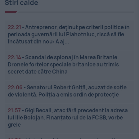
Stiri calde
22:21
-
Antreprenor, deţinut pe criterii politice în
perioada guvernării lui Plahotniuc, riscă să fie
încătuşat din nou: A aj...
22:14
-
Scandal de spionaj în Marea Britanie.
Dronele forțelor speciale britanice au trimis
secret date către China
22:06
-
Senatorul Robert Ghiță, acuzat de soție
de violență. Poliția a emis ordin de protecție
21:57
-
Gigi Becali, atac fără precedent la adresa
lui Ilie Bolojan. Finanțatorul de la FCSB, vorbe
grele