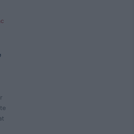
e
r
ste
at