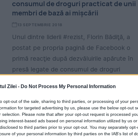
consumul de droguri practicat de unii
membri de bază ai mişcării
13 SEPTEMBRIE 2018
Unul dintre liderii #rezist, Florin Bădiţă, a
postat pe propria pagină de Facebook o
primă reacţie după dezvăluirile apărute în
presă legate de consumul de droguri
practicat de unii membri...
l Zilei -
Do Not Process My Personal Information
to opt-out of the sale, sharing to third parties, or processing of your per
formation for targeted advertising by us, please use the below opt-out s
r selection. Please note that after your opt-out request is processed y
eing interest-based ads based on personal information utilized by us or
disclosed to third parties prior to your opt-out. You may separately opt-
losure of your personal information by third parties on the IAB’s list of