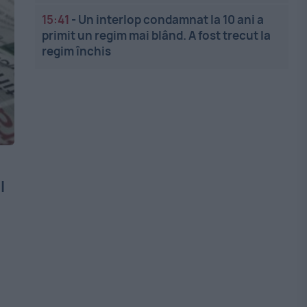
15:41
-
Un interlop condamnat la 10 ani a
primit un regim mai blând. A fost trecut la
regim închis
I
e