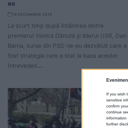
ea
14 DECEMBRIE 2018
La scurt timp după întâlnirea dintre
premierul Viorica Dăncilă și liderul USR, Dan
Barna, surse din PSD ne-au dezvăluit care a
fost strategia care a stat la baza acestei
întrevederi....
Evenimentu
If you wish 
sensitive in
confirm you
continue se
information 
further disc