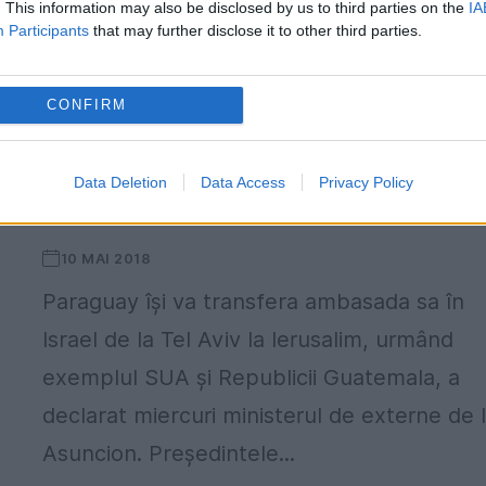
. This information may also be disclosed by us to third parties on the
IA
Participants
that may further disclose it to other third parties.
CONFIRM
MIȘCARE MONUMENTALĂ în PARAGUAY
Ce se va întâmpla cu ȚARA care a urma
Data Deletion
Data Access
Privacy Policy
MODELUL lui TRUMP
10 MAI 2018
Paraguay îşi va transfera ambasada sa în
Israel de la Tel Aviv la Ierusalim, urmând
exemplul SUA şi Republicii Guatemala, a
declarat miercuri ministerul de externe de 
Asuncion. Preşedintele...