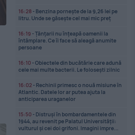
16:28
-
Benzina pornește de la 9,26 lei pe
litru. Unde se găsește cel mai mic preț
16:19
-
Țânțarii nu înțeapă oamenii la
întâmplare. Ce îi face să aleagă anumite
persoane
16:10
-
Obiectele din bucătărie care adună
cele mai multe bacterii. Le folosești zilnic
16:02
-
Rechinii primesc o nouă misiune în
Atlantic. Datele lor ar putea ajuta la
anticiparea uraganelor
15:50
-
Distruși în bombardamentele din
1944, au revenit pe Palatul Universității:
vulturul și cei doi grifoni. Imagini impre...