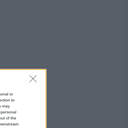
sonal or
ection to
ou may
 personal
out of the
 downstream