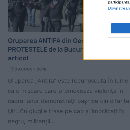
participants
Downstream 
Gruparea ANTIFA din Germania susţine
PROTESTELE de la Bucureşti. Foto în
articol
13 AUGUST 2018
Gruparea „Antifa” este recunoscută în lume
ca o mişcare care promovează violenţa în
cadrul unor demonstraţii paşnice din diferite
ţări. Cu glugile trase pe cap și îmbrăcați în
negru, militanții...