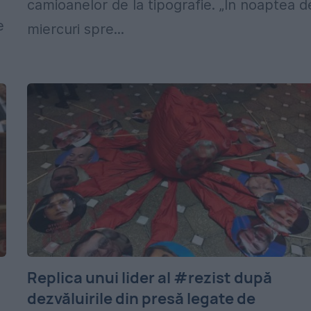
camioanelor de la tipografie. „În noaptea d
e
miercuri spre...
Replica unui lider al #rezist după
dezvăluirile din presă legate de