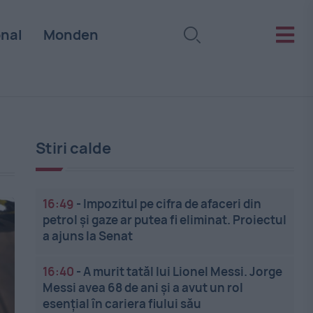
onal
Monden
Stiri calde
16:49
-
Impozitul pe cifra de afaceri din
petrol și gaze ar putea fi eliminat. Proiectul
a ajuns la Senat
16:40
-
A murit tatăl lui Lionel Messi. Jorge
Messi avea 68 de ani și a avut un rol
esențial în cariera fiului său