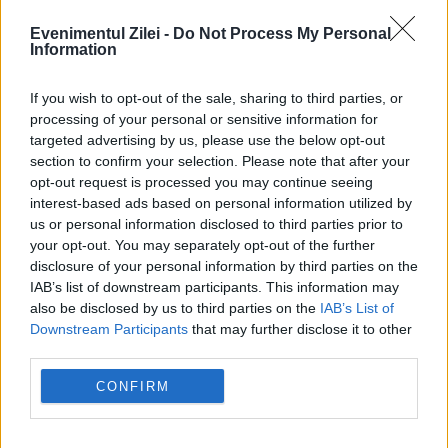
menținerea centralelor pe cărbune. Critici la
Evenimentul Zilei -
Do Not Process My Personal
Information
adresa lui Bolojan
If you wish to opt-out of the sale, sharing to third parties, or
processing of your personal or sensitive information for
targeted advertising by us, please use the below opt-out
section to confirm your selection. Please note that after your
opt-out request is processed you may continue seeing
interest-based ads based on personal information utilized by
us or personal information disclosed to third parties prior to
your opt-out. You may separately opt-out of the further
disclosure of your personal information by third parties on the
IAB’s list of downstream participants. This information may
also be disclosed by us to third parties on the
IAB’s List of
ECONOMIE
Downstream Participants
that may further disclose it to other
third parties.
Criza apei din România, ecou peste Ocean.
CONFIRM
Cum văd americanii intervențiile de pe Dunăre