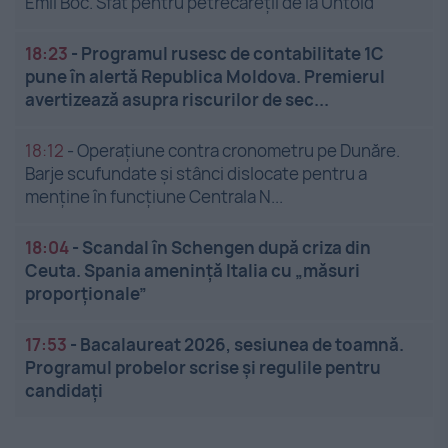
Emil Boc. Sfat pentru petrecăreții de la Untold
18:23
-
Programul rusesc de contabilitate 1C
pune în alertă Republica Moldova. Premierul
avertizează asupra riscurilor de sec...
18:12
-
Operațiune contra cronometru pe Dunăre.
Barje scufundate și stânci dislocate pentru a
menține în funcțiune Centrala N...
18:04
-
Scandal în Schengen după criza din
Ceuta. Spania amenință Italia cu „măsuri
proporționale”
17:53
-
Bacalaureat 2026, sesiunea de toamnă.
Programul probelor scrise și regulile pentru
candidați