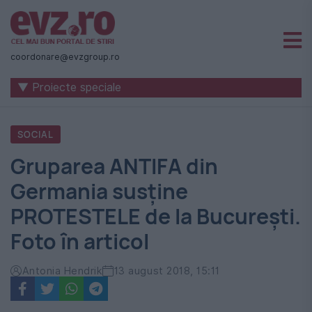
Știri
naționale
coordonare@evzgroup.ro
și
▼ Proiecte speciale
internaționale
|
SOCIAL
România
Gruparea ANTIFA din
-
Germania susţine
Evenimentul
PROTESTELE de la Bucureşti.
Zilei
Foto în articol
Antonia Hendrik
13 august 2018, 15:11