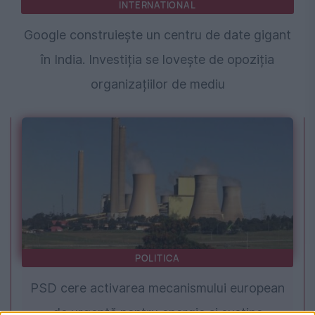
INTERNATIONAL
Google construiește un centru de date gigant
în India. Investiția se lovește de opoziția
organizațiilor de mediu
POLITICA
PSD cere activarea mecanismului european
de urgență pentru energie și susține