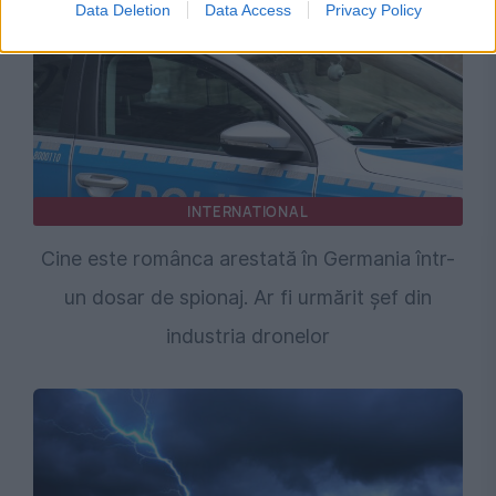
Data Deletion
Data Access
Privacy Policy
INTERNATIONAL
Cine este românca arestată în Germania într-
un dosar de spionaj. Ar fi urmărit șef din
industria dronelor