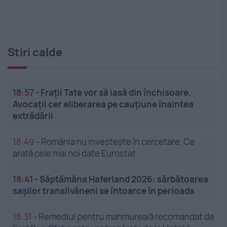
Stiri calde
18:57
-
Frații Tate vor să iasă din închisoare.
Avocații cer eliberarea pe cauțiune înaintea
extrădării
18:49
-
România nu investește în cercetare. Ce
arată cele mai noi date Eurostat
18:41
-
Săptămâna Haferland 2026: sărbătoarea
sașilor transilvăneni se întoarce în perioada
18:31
-
Remediul pentru mahmureală recomandat de