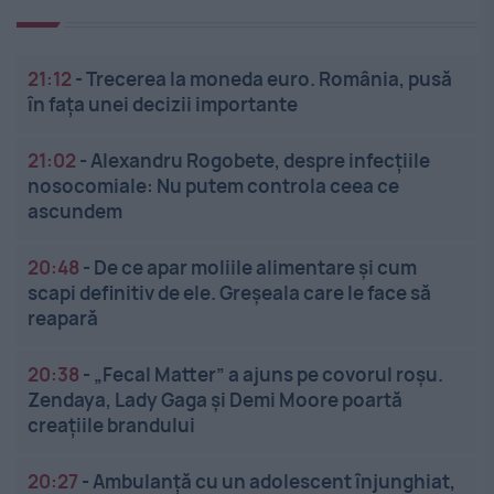
21:12
-
Trecerea la moneda euro. România, pusă
în fața unei decizii importante
21:02
-
Alexandru Rogobete, despre infecțiile
nosocomiale: Nu putem controla ceea ce
ascundem
20:48
-
De ce apar moliile alimentare și cum
scapi definitiv de ele. Greșeala care le face să
reapară
20:38
-
„Fecal Matter” a ajuns pe covorul roșu.
Zendaya, Lady Gaga și Demi Moore poartă
creațiile brandului
20:27
-
Ambulanță cu un adolescent înjunghiat,