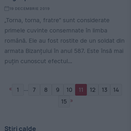
19 DECEMBRIE 2019
„Torna, torna, fratre” sunt considerate
primele cuvinte consemnate în limba
română. Ele au fost rostite de un soldat din
armata Bizanțului în anul 587. Este însă mai
puțin cunoscut efectul...
«
…
1
7
8
9
10
11
12
13
14
»
15
Stiri calde