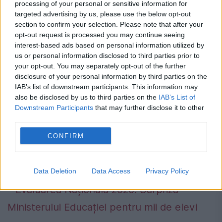
processing of your personal or sensitive information for
targeted advertising by us, please use the below opt-out
Bacalaureat 2020. Detaliul care a
section to confirm your selection. Please note that after your
trecut neobservat. Absolvenții trebuie
opt-out request is processed you may continue seeing
interest-based ads based on personal information utilized by
să fie foarte atenți
us or personal information disclosed to third parties prior to
your opt-out. You may separately opt-out of the further
21 IUNIE 2020
disclosure of your personal information by third parties on the
Luni, 22 iunie, începe examenul de
IAB’s list of downstream participants. This information may
also be disclosed by us to third parties on the
IAB’s List of
Bacalaureat pentru absolvenții de clasa a
Downstream Participants
that may further disclose it to other
third parties.
XII-a, cu proba scrisă la Limba și literatura
CONFIRM
română. Pentru prima oară, contestațiile se
pot depune online. Cei...
Data Deletion
Data Access
Privacy Policy