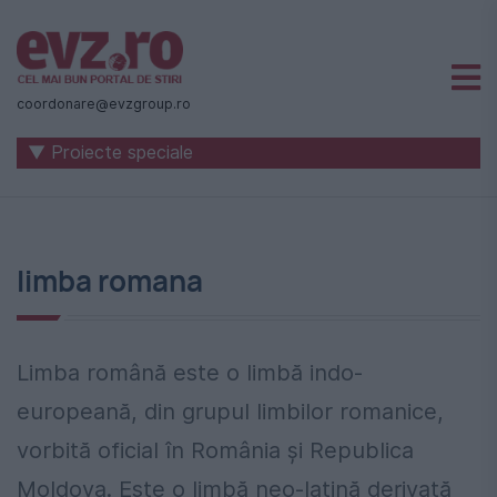
Știri
naționale
coordonare@evzgroup.ro
și
▼ Proiecte speciale
internaționale
|
România
limba romana
-
Evenimentul
Zilei
Limba română este o limbă indo-
europeană, din grupul limbilor romanice,
vorbită oficial în România și Republica
Moldova. Este o limbă neo-latină derivată