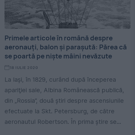
Primele articole în română despre
aeronauți, balon şi parașută: Părea că
se poartă pe nişte mâini nevăzute
18 IULIE 2020
La Iaşi, în 1829, curând după începerea
apariţiei sale, Albina Românească publică,
din „Rossia”, două ştiri despre ascensiunile
efectuate la Skt. Petersburg, de către
aeronautul Robertson. În prima ştire se...