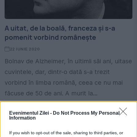
A uitat, de la boală, franceza și s-a
pomenit vorbind românește
22 IUNIE 2020
Bolnav de Alzheimer, în ultimii săi ani, uitase
cuvintele, dar, dintr-o dată s-a trezit
vorbind în limba română, ceea ce nu mai
făcuse de 50 de ani. A murit la...
Evenimentul Zilei -
Do Not Process My Personal
Information
If you wish to opt-out of the sale, sharing to third parties, or