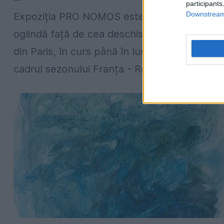
participants
Downstream 
Expoziția PRO NOMOS este o expoziție în
oglindă față de cea deschisă la Galeria Oudi
din Paris, în curs până în luna martie a.c., în
cadrul sezonului Franța - România...