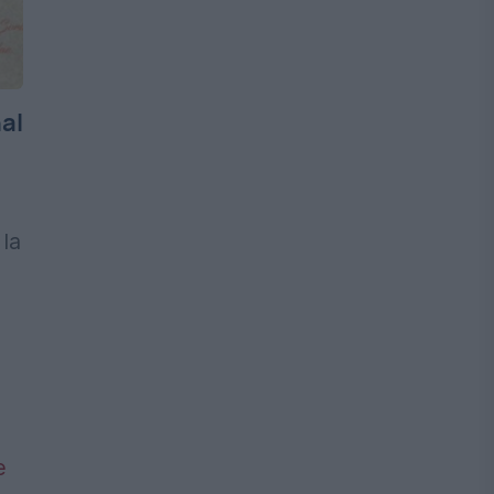
al
la