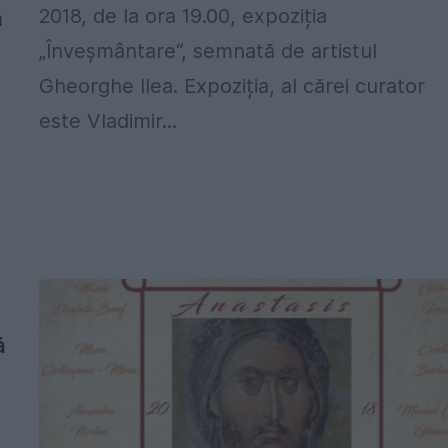
a
2018, de la ora 19.00, expoziția
„Înveșmântare“, semnată de artistul
Gheorghe Ilea. Expoziția, al cărei curator
este Vladimir...
ă