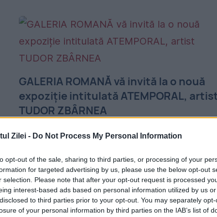
GALERIA ROMANĂ vă invită la o nouă
expoziție intitulată ATEMPORAL, artis
TUDOR ZBÂRNEA
29 OCTOMBRIE 2018
l Zilei -
Do Not Process My Personal Information
Perioada expoziției este între 1 - 24
to opt-out of the sale, sharing to third parties, or processing of your per
noiembrie 2018. Vernisajul va avea loc joi, 1
formation for targeted advertising by us, please use the below opt-out s
r selection. Please note that after your opt-out request is processed y
noiembrie, ora 19.00, la sediul Galeriei
eing interest-based ads based on personal information utilized by us or
Romană din Bd. Lascăr Catargiu, nr. 1, sect
disclosed to third parties prior to your opt-out. You may separately opt-
losure of your personal information by third parties on the IAB’s list of
1,...