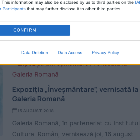
. This information may also be disclosed by us to third parties on the
IA
Participants
that may further disclose it to other third parties.
n
CONFIRM
Data Deletion
Data Access
Privacy Policy
Expoziția „Înveșmântare”, vernisată la
Galeria Romană
15 AUGUST 2018
Galeria Romană, în parteneriat cu Institutul
Cultural Român, vernisează joi, 16 august