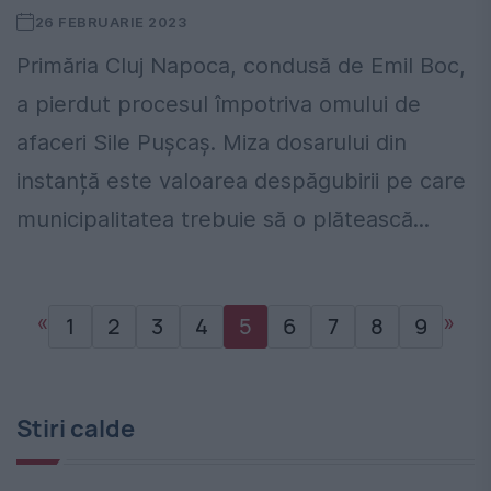
26 FEBRUARIE 2023
Primăria Cluj Napoca, condusă de Emil Boc,
a pierdut procesul împotriva omului de
afaceri Sile Pușcaș. Miza dosarului din
instanță este valoarea despăgubirii pe care
municipalitatea trebuie să o plătească...
«
»
1
2
3
4
5
6
7
8
9
Stiri calde