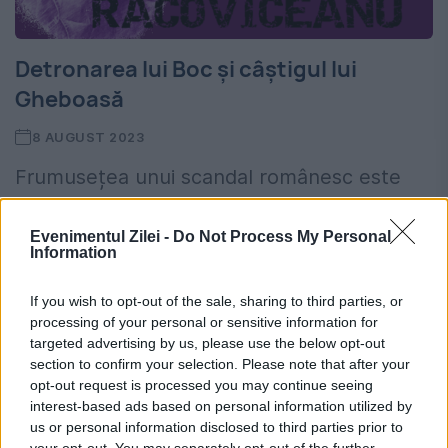
Detronarea lui Boc și câștigul lui
Gheboasă
8 AUGUST 2023
Frumusețea unui scandal românesc este
că, deși nu are întotdeauna un câștigător,
Evenimentul Zilei -
Do Not Process My Personal
are în mod cert un pierzător. Aparent
Information
câștigătorii disputelor din jurul ultimului
If you wish to opt-out of the sale, sharing to third parties, or
Untold sunt Gheboasă și părinții. Ultimii...
processing of your personal or sensitive information for
targeted advertising by us, please use the below opt-out
section to confirm your selection. Please note that after your
opt-out request is processed you may continue seeing
interest-based ads based on personal information utilized by
us or personal information disclosed to third parties prior to
your opt-out. You may separately opt-out of the further