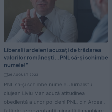
Liberalii ardeleni acuzați de trădarea
valorilor românești. „PNL să-și schimbe
numele!”
26 AUGUST 2023
PNL să-și schimbe numele. Jurnalistul
clujean Liviu Man acuză atitudinea
obedientă a unor policieni PNL, din Ardeal,
față de reprezentanții minorității maghiare.