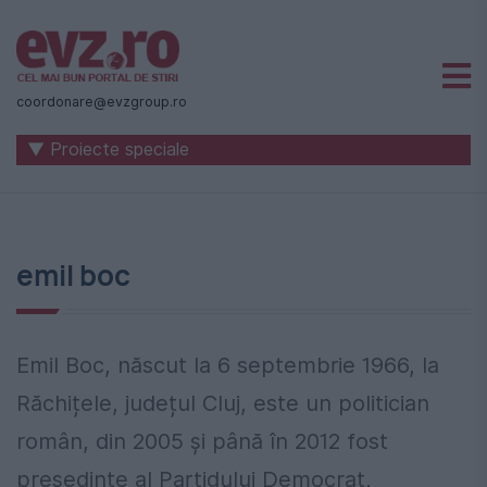
Știri
naționale
coordonare@evzgroup.ro
și
▼ Proiecte speciale
internaționale
|
România
emil boc
-
Evenimentul
Zilei
Emil Boc, născut la 6 septembrie 1966, la
Răchițele, județul Cluj, este un politician
român, din 2005 și până în 2012 fost
președinte al Partidului Democrat,