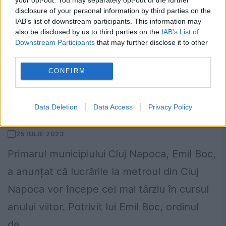
disclosure of your personal information by third parties on the
IAB’s list of downstream participants. This information may
also be disclosed by us to third parties on the
IAB’s List of
Downstream Participants
that may further disclose it to other
third parties.
CONFIRM
Încep lucrările la metroul din Cluj.
Data Deletion
Data Access
Privacy Policy
Trenurile nu vor avea mecanic
25 IULIE 2023
Primarul municipiului Cluj Napoca, Emil Boc,
a anunțat că lucrările la metroul din Cluj
Napoca vor începe cel mai târziu în cursul
anului viitor. Potrivit lui Emil Boc, ordinul
de...