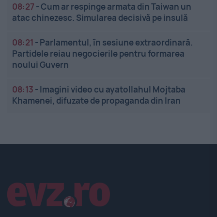
08:27
-
Cum ar respinge armata din Taiwan un
atac chinezesc. Simularea decisivă pe insulă
08:21
-
Parlamentul, în sesiune extraordinară.
Partidele reiau negocierile pentru formarea
noului Guvern
08:13
-
Imagini video cu ayatollahul Mojtaba
Khamenei, difuzate de propaganda din Iran
Linkuri utile