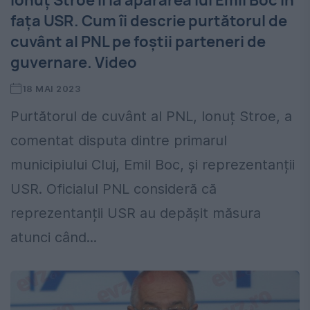
Ionuț Stroe îi ia apărarea lui Emil Boc în
fața USR. Cum îi descrie purtătorul de
cuvânt al PNL pe foștii parteneri de
guvernare. Video
18 MAI 2023
Purtătorul de cuvânt al PNL, Ionuț Stroe, a
comentat disputa dintre primarul
municipiului Cluj, Emil Boc, și reprezentanții
USR. Oficialul PNL consideră că
reprezentanții USR au depășit măsura
atunci când...