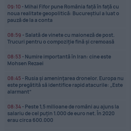
09:10
-
Mihai Fifor pune România față în față cu
noua realitate geopolitică: Bucureștiul a luat o
pauză de la a conta
08:59
-
Salată de vinete cu maioneză de post.
Trucuri pentru o compoziție fină și cremoasă
08:53
-
Numire importantă în Iran: cine este
Mohsen Rezaei
08:45
-
Rusia și amenințarea dronelor. Europa nu
este pregătită să identifice rapid atacurile: „Este
alarmant”
08:34
-
Peste 1,5 milioane de români au ajuns la
salariu de cel puțin 1.000 de euro net. În 2020
erau circa 600.000