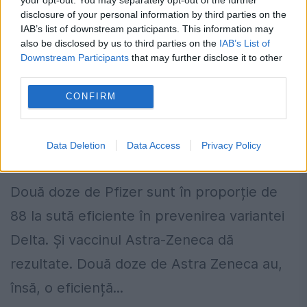
disclosure of your personal information by third parties on the
IAB’s list of downstream participants. This information may
also be disclosed by us to third parties on the
IAB’s List of
Downstream Participants
that may further disclose it to other
third parties.
Două vaccinuri sunt foarte eficiente
CONFIRM
împotriva mutației Delta. Studiul care
ne dă speranțe în lupta cu pandemia
Data Deletion
Data Access
Privacy Policy
22 IULIE 2021
Două doze de Pfizer sunt în proporție de
88 la sută eficiente în prevenirea variantei
Delta. Și vaccinul Astra-Zeneca dă
rezultate. Două doze de Astra Zeneca au,
însă, o eficiență...