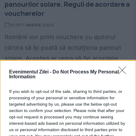
panourilor solare. Reguli de acordare a
voucherelor
12 OCTOMBRIE 2023
Românii vor primi vouchere cu ajutorul
cărora să își poată să achiziționa panouri
solare. Acestea ar urma să fie acordate
abia începând de anul viitor. Programul are
Evenimentul Zilei -
Do Not Process My Personal
Information
la bază creșterea...
If you wish to opt-out of the sale, sharing to third parties, or
processing of your personal or sensitive information for
targeted advertising by us, please use the below opt-out
section to confirm your selection. Please note that after your
opt-out request is processed you may continue seeing
interest-based ads based on personal information utilized by
us or personal information disclosed to third parties prior to
your opt-out. You may separately opt-out of the further