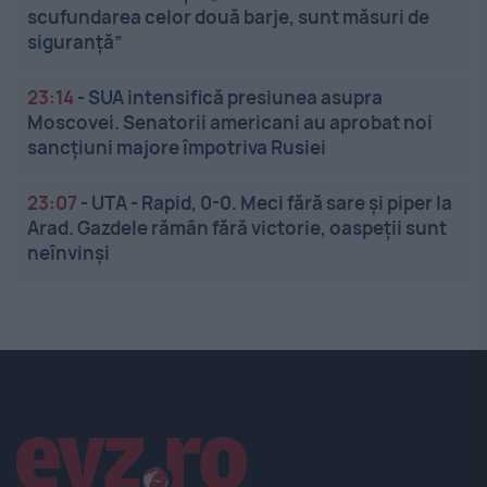
scufundarea celor două barje, sunt măsuri de
siguranţă”
23:14
-
SUA intensifică presiunea asupra
Moscovei. Senatorii americani au aprobat noi
sancțiuni majore împotriva Rusiei
23:07
-
UTA - Rapid, 0-0. Meci fără sare și piper la
Arad. Gazdele rămân fără victorie, oaspeții sunt
neînvinși
Linkuri utile