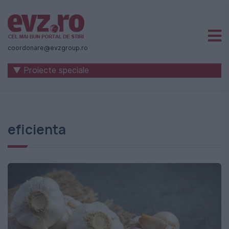
Știri
naționale
coordonare@evzgroup.ro
și
▼ Proiecte speciale
internaționale
|
România
eficienta
-
Evenimentul
Zilei