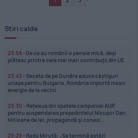
Stiri calde
23:58
-
De ce au românii o pensie mică, deși
plătesc printre cele mai mari contribuții din UE
23:43
-
Seceta de pe Dunăre aduce câștiguri
uriașe pentru Bulgaria. România importă masiv
energie de la vecini
23:30
-
Rețeaua din spatele campaniei AUR
pentru suspendarea președintelui Nicușor Dan.
Milioane de lei, propagandă și conexi...
23:23
-
Radu Miruță: „Se termină astăzi