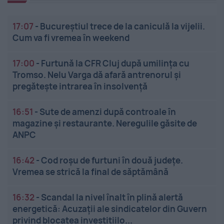
17:07
-
Bucureștiul trece de la caniculă la vijelii.
Cum va fi vremea în weekend
17:00
-
Furtună la CFR Cluj după umilința cu
Tromso. Nelu Varga dă afară antrenorul și
pregătește intrarea în insolvență
16:51
-
Sute de amenzi după controale în
magazine și restaurante. Neregulile găsite de
ANPC
16:42
-
Cod roșu de furtuni în două județe.
Vremea se strică la final de săptămână
16:32
-
Scandal la nivel înalt în plină alertă
energetică: Acuzații ale sindicatelor din Guvern
privind blocatea investițiilo...