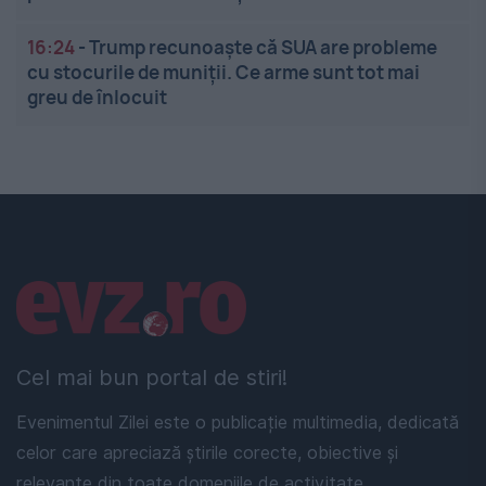
16:24
-
Trump recunoaște că SUA are probleme
cu stocurile de muniții. Ce arme sunt tot mai
greu de înlocuit
Linkuri utile
Cel mai bun portal de stiri!
Evenimentul Zilei este o publicație multimedia, dedicată
celor care apreciază știrile corecte, obiective și
relevante din toate domeniile de activitate