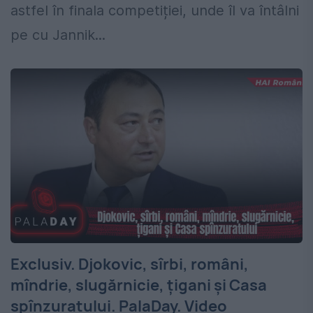
astfel în finala competiției, unde îl va întâlni
pe cu Jannik...
Exclusiv. Djokovic, sîrbi, români,
mîndrie, slugărnicie, țigani și Casa
spînzuratului. PalaDay. Video