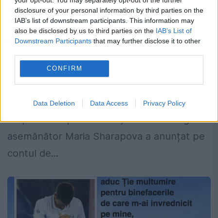
disclosure of your personal information by third parties on the
Provocare între doi sportivi uriași, pe
IAB’s list of downstream participants. This information may
tema incendiilor din Australia. „Eu
also be disclosed by us to third parties on the
IAB’s List of
Downstream Participants
that may further disclose it to other
donez. Faci și tu la fel?”
third parties.
5 IANUARIE 2020
CONFIRM
Maria Sharapova, fostă lideră WTA, a
anunțat că va dona bani pentru Australia și
Data Deletion
Data Access
Privacy Policy
l-a provocat pe Novak Djokovici la un gest
asemănător Maria Sharapova a anunțat pe
contul de...