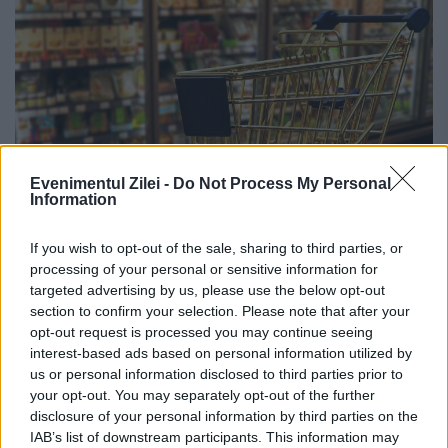
Evenimentul Zilei -
Do Not Process My Personal
Information
Primul mare retailer ce se extinde la
țară. Cum va arăta și cum va funcționa
If you wish to opt-out of the sale, sharing to third parties, or
processing of your personal or sensitive information for
28 MARTIE 2025
targeted advertising by us, please use the below opt-out
section to confirm your selection. Please note that after your
Auchan România continuă extinderea
opt-out request is processed you may continue seeing
programului de franciză început în iunie
interest-based ads based on personal information utilized by
us or personal information disclosed to third parties prior to
2024, ajungând la 20 de magazine de
your opt-out. You may separately opt-out of the further
disclosure of your personal information by third parties on the
proximitate. Aceste unități sunt deschise
IAB’s list of downstream participants. This information may