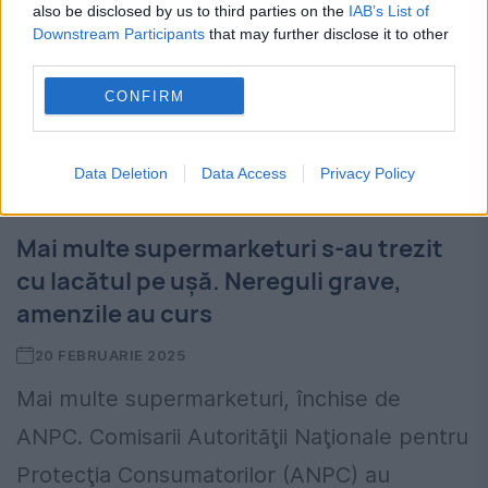
atât în zone urbane, cât și în localități
also be disclosed by us to third parties on the
IAB’s List of
Downstream Participants
that may further disclose it to other
rurale...
third parties.
CONFIRM
Data Deletion
Data Access
Privacy Policy
Mai multe supermarketuri s-au trezit
cu lacătul pe ușă. Nereguli grave,
amenzile au curs
20 FEBRUARIE 2025
Mai multe supermarketuri, închise de
ANPC. Comisarii Autorităţii Naţionale pentru
Protecţia Consumatorilor (ANPC) au