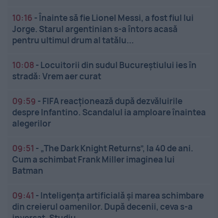
10:16
-
Înainte să fie Lionel Messi, a fost fiul lui
Jorge. Starul argentinian s-a întors acasă
pentru ultimul drum al tatălu...
10:08
-
Locuitorii din sudul Bucureștiului ies în
stradă: Vrem aer curat
09:59
-
FIFA reacționează după dezvăluirile
despre Infantino. Scandalul ia amploare înaintea
alegerilor
09:51
-
„The Dark Knight Returns”, la 40 de ani.
Cum a schimbat Frank Miller imaginea lui
Batman
09:41
-
Inteligența artificială și marea schimbare
din creierul oamenilor. După decenii, ceva s-a
inversat. Studiu