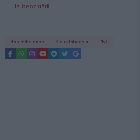
la benzinării
dan mihalache
Klaus Iohannis
PNL