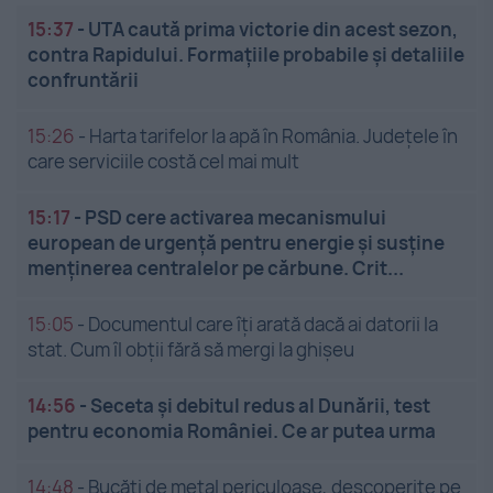
15:37
-
UTA caută prima victorie din acest sezon,
contra Rapidului. Formațiile probabile și detaliile
confruntării
15:26
-
Harta tarifelor la apă în România. Județele în
care serviciile costă cel mai mult
15:17
-
PSD cere activarea mecanismului
european de urgență pentru energie și susține
menținerea centralelor pe cărbune. Crit...
15:05
-
Documentul care îți arată dacă ai datorii la
stat. Cum îl obții fără să mergi la ghișeu
14:56
-
Seceta și debitul redus al Dunării, test
pentru economia României. Ce ar putea urma
14:48
-
Bucăți de metal periculoase, descoperite pe