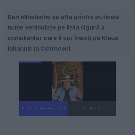
Dan Mihalache se află printre puţinele
nume vehiculate pe lista sigură a
consilierilor care îl vor însoţi pe Klaus
Iohannis la Cotroceni.
Următorul videoclip în 4
Anulează