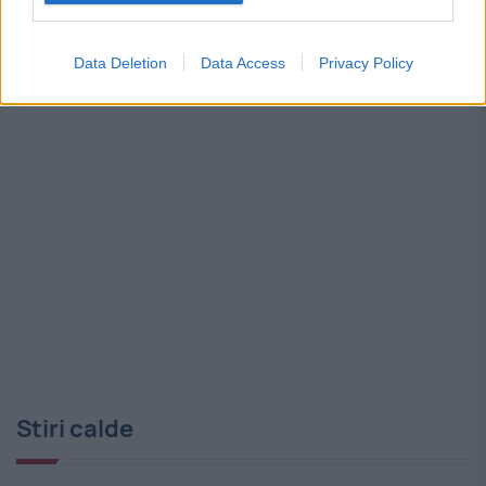
jalon deja plătit de Comisia Europeană
Data Deletion
Data Access
Privacy Policy
Stiri calde