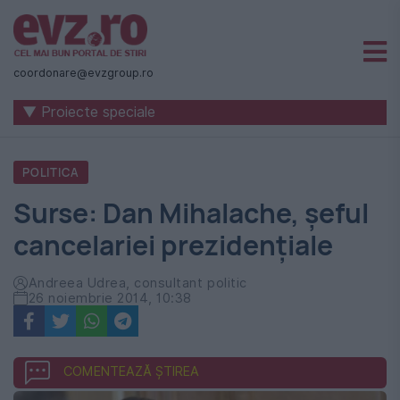
Știri
naționale
coordonare@evzgroup.ro
și
▼ Proiecte speciale
internaționale
|
POLITICA
România
Surse: Dan Mihalache, șeful
-
cancelariei prezidențiale
Evenimentul
Zilei
Andreea Udrea, consultant politic
26 noiembrie 2014, 10:38
COMENTEAZĂ ȘTIREA