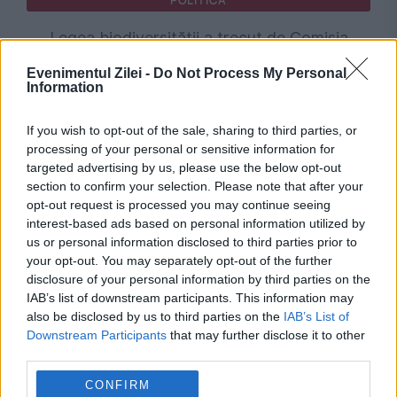
POLITICA
Legea biodiversității a trecut de Comisia
Juridică și de Mediu. Tensiuni între AUR și
Evenimentul Zilei -
Do Not Process My Personal
Information
USR din cauza termenilor din proiect
If you wish to opt-out of the sale, sharing to third parties, or
processing of your personal or sensitive information for
targeted advertising by us, please use the below opt-out
section to confirm your selection. Please note that after your
opt-out request is processed you may continue seeing
interest-based ads based on personal information utilized by
us or personal information disclosed to third parties prior to
your opt-out. You may separately opt-out of the further
disclosure of your personal information by third parties on the
IAB’s list of downstream participants. This information may
also be disclosed by us to third parties on the
IAB’s List of
POLITICA
Downstream Participants
that may further disclose it to other
third parties.
Ilie Bolojan critică votul din Senat: Se pun în
CONFIRM
pericol miliardele de euro din PNRR pentru un