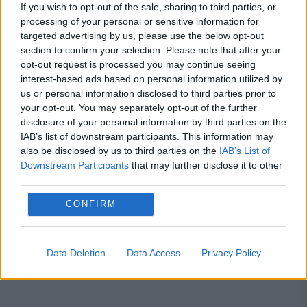
If you wish to opt-out of the sale, sharing to third parties, or
România, în pericol de blackout? Expert
processing of your personal or sensitive information for
în energie: „Trebuie să accelerăm cât se
targeted advertising by us, please use the below opt-out
section to confirm your selection. Please note that after your
poate de repede acele investiții”
opt-out request is processed you may continue seeing
interest-based ads based on personal information utilized by
Cum verifici dacă ai datorii la Primărie?
us or personal information disclosed to third parties prior to
Metoda prin care afli online dacă ai
your opt-out. You may separately opt-out of the further
disclosure of your personal information by third parties on the
restanțe la taxe și impozite
IAB’s list of downstream participants. This information may
also be disclosed by us to third parties on the
IAB’s List of
Downstream Participants
that may further disclose it to other
third parties.
CONFIRM
pensii speciale
PNRR
uniunea europeana
Data Deletion
Data Access
Privacy Policy