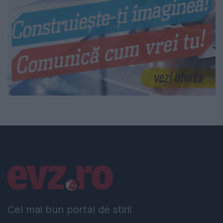
Linkuri utile
Cel mai bun portal de stiri!