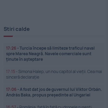
Stiri calde
17:26
-
Turcia începe să limiteze traficul naval
spre Marea Neagră. Navele comerciale sunt
ținute în așteptare
17:15
-
Simona Halep, un nou capitol al vieții. Cea mai
sinceră declarație
17:06
-
A fost dat jos de guvernul lui Viktor Orbán.
András Baka, propus președinte al Ungariei
16:57
-
România, față în față cu dronele rusești.