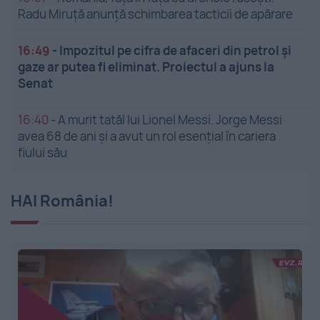
Radu Miruță anunță schimbarea tacticii de apărare
16:49
-
Impozitul pe cifra de afaceri din petrol și
gaze ar putea fi eliminat. Proiectul a ajuns la
Senat
16:40
-
A murit tatăl lui Lionel Messi. Jorge Messi
avea 68 de ani și a avut un rol esențial în cariera
fiului său
HAI România!