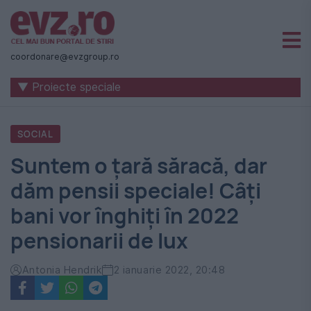
Știri
naționale
coordonare@evzgroup.ro
și
▼ Proiecte speciale
internaționale
|
SOCIAL
România
Suntem o țară săracă, dar
-
dăm pensii speciale! Câți
Evenimentul
bani vor înghiți în 2022
Zilei
pensionarii de lux
Antonia Hendrik
2 ianuarie 2022, 20:48