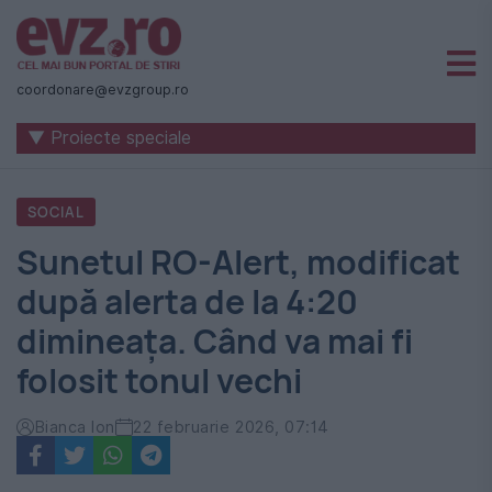
Știri
naționale
coordonare@evzgroup.ro
și
▼ Proiecte speciale
internaționale
|
SOCIAL
România
Sunetul RO-Alert, modificat
-
după alerta de la 4:20
Evenimentul
dimineața. Când va mai fi
Zilei
folosit tonul vechi
Bianca Ion
22 februarie 2026, 07:14