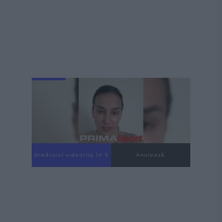
Următorul videoclip în 4
Anulează