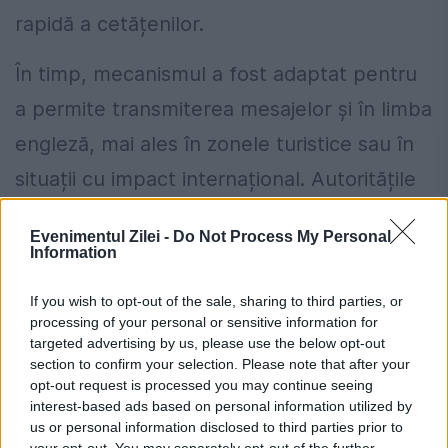
rapidă a cetățenilor.
În timp, mecanismul a fost adaptat pentru
a permite transmiterea mesajelor și în limba
engleză, mai ales în zonele turistice sau în
situații cu impact internațional. Autoritățile
organizează periodic teste pentru
Evenimentul Zilei -
Do Not Process My Personal
verificarea funcționării sistemului și
Information
familiarizarea populației cu tipul de alertă.
If you wish to opt-out of the sale, sharing to third parties, or
RO-Alert nu are un inventator individual,
processing of your personal or sensitive information for
targeted advertising by us, please use the below opt-out
fiind rezultatul colaborării dintre instituții
section to confirm your selection. Please note that after your
opt-out request is processed you may continue seeing
publice și operatori privați, într-un proiect
interest-based ads based on personal information utilized by
coordonat la nivel guvernamental și
us or personal information disclosed to third parties prior to
your opt-out. You may separately opt-out of the further