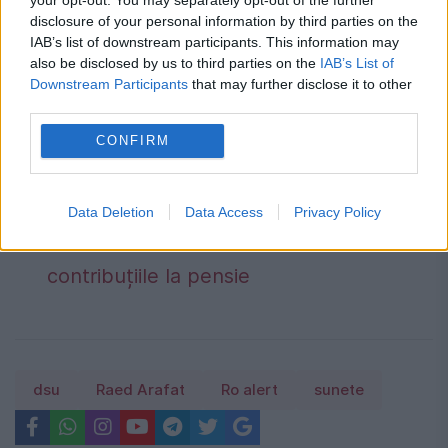
dezvoltat etapizat pe parcursul mai multor
disclosure of your personal information by third parties on the
IAB’s list of downstream participants. This information may
ani.
also be disclosed by us to third parties on the
IAB’s List of
Downstream Participants
that may further disclose it to other
Cum verifici dacă ai datorii la Primărie?
third parties.
Metoda prin care afli online dacă ai
CONFIRM
restanțe la taxe și impozite
Regula pe care mulți români din
Data Deletion
Data Access
Privacy Policy
străinătate nu o cunosc despre
contribuțiile la pensie
dsu
Raed Arafat
Ro alert
sunete