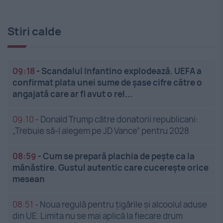
Stiri calde
09:18
-
Scandalul Infantino explodează. UEFA a
confirmat plata unei sume de șase cifre către o
angajată care ar fi avut o rel...
09:10
-
Donald Trump către donatorii republicani:
„Trebuie să-l alegem pe JD Vance” pentru 2028
08:59
-
Cum se prepară plachia de pește ca la
mânăstire. Gustul autentic care cucerește orice
mesean
08:51
-
Noua regulă pentru țigările și alcoolul aduse
din UE. Limita nu se mai aplică la fiecare drum