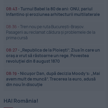
08:43
-
Turnul Babel la 80 de ani: ONU, pariul
Infantino și eroziunea arhitecturii multilaterale
08:36
-
Tren nou pe ruta București-Brașov.
Pasagerii au reclamat căldura și problemele de la
prima cursă
08:27
-
„Republica de la Ploiești”. Ziua în care un
oraș a vrut să răstoarne un rege. Povestea
revoluției din 8 august 1870
08:19
-
Nicușor Dan, după decizia Moody’s: „Mai
avem mult de muncă”. Trecerea la euro, adusă
din nou în discuție
HAI România!