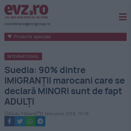
Știri
naționale
coordonare@evzgroup.ro
și
▼ Proiecte speciale
internaționale
|
INTERNATIONAL
România
Suedia: 90% dintre
-
IMIGRANŢII marocani care se
Evenimentul
declară MINORI sunt de fapt
Zilei
ADULŢI
Radu Pădure
2 februarie 2018, 16:18