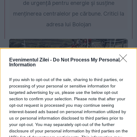
de urgență pentru energie și susține
menținerea centralelor pe cărbune. Critici la
adresa lui Bolojan
Evenimentul Zilei -
Do Not Process My Personal
Information
If you wish to opt-out of the sale, sharing to third parties, or
processing of your personal or sensitive information for
targeted advertising by us, please use the below opt-out
section to confirm your selection. Please note that after your
INTERNATIONAL
opt-out request is processed you may continue seeing
interest-based ads based on personal information utilized by
Iluzia rețelelor sociale. De ce s-au întors în
us or personal information disclosed to third parties prior to
Maroc migranții care au trecut înot spre Ceuta
your opt-out. You may separately opt-out of the further
disclosure of your personal information by third parties on the