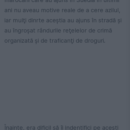
marocani care au ajuns în Suedia în ultimii
ani nu aveau motive reale de a cere azilul,
iar mulţi dinrte aceştia au ajuns în stradă şi
au îngroşat rândurile reţelelor de crimă
organizată şi de traficanţi de droguri.
Înainte, era dificil să îi indentifici pe aceşti