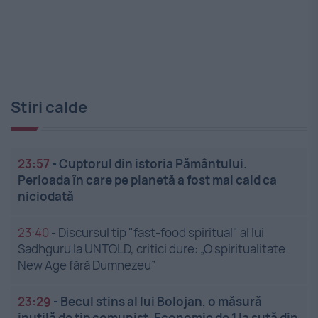
Stiri calde
23:57
-
Cuptorul din istoria Pământului.
Perioada în care pe planetă a fost mai cald ca
niciodată
23:40
-
Discursul tip "fast-food spiritual" al lui
Sadhguru la UNTOLD, critici dure: „O spiritualitate
New Age fără Dumnezeu”
23:29
-
Becul stins al lui Bolojan, o măsură
inutilă de tip comunist. Economie de 1 la sută din