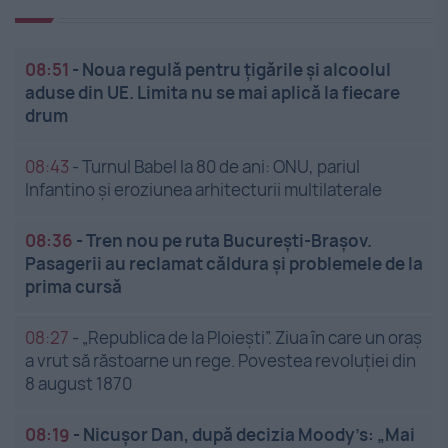
08:51
-
Noua regulă pentru țigările și alcoolul
aduse din UE. Limita nu se mai aplică la fiecare
drum
08:43
-
Turnul Babel la 80 de ani: ONU, pariul
Infantino și eroziunea arhitecturii multilaterale
08:36
-
Tren nou pe ruta București-Brașov.
Pasagerii au reclamat căldura și problemele de la
prima cursă
08:27
-
„Republica de la Ploiești”. Ziua în care un oraș
a vrut să răstoarne un rege. Povestea revoluției din
8 august 1870
08:19
-
Nicușor Dan, după decizia Moody’s: „Mai