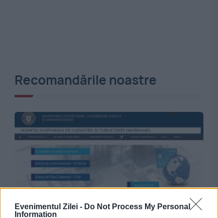
Recomandările noastre
Evenimentul Zilei -
Do Not Process My Personal
SOCIAL
Information