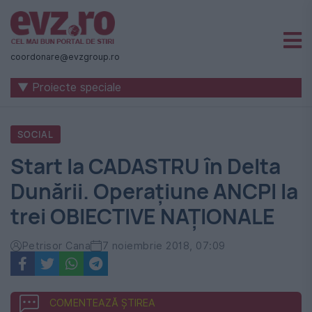
Știri
naționale
coordonare@evzgroup.ro
și
▼ Proiecte speciale
internaționale
|
SOCIAL
România
Start la CADASTRU în Delta
-
Dunării. Operațiune ANCPI la
Evenimentul
trei OBIECTIVE NAȚIONALE
Zilei
Petrisor Cana
7 noiembrie 2018, 07:09
COMENTEAZĂ ȘTIREA