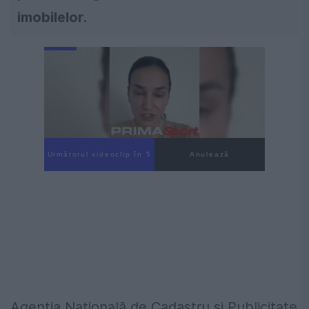
imobilelor.
Următorul videoclip în 4
Anulează
Agenția Națională de Cadastru și Publicitate