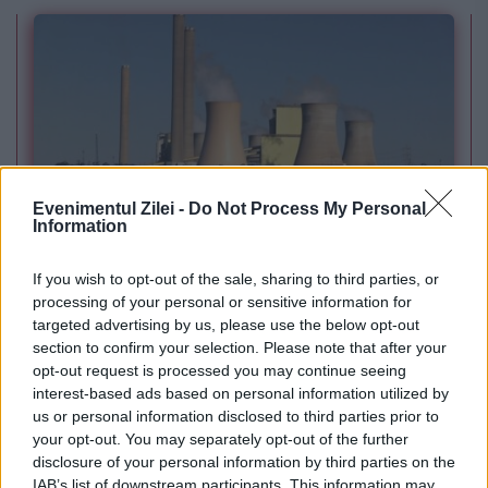
Evenimentul Zilei -
Do Not Process My Personal
Information
POLITICA
PSD cere activarea mecanismului european
If you wish to opt-out of the sale, sharing to third parties, or
processing of your personal or sensitive information for
de urgență pentru energie și susține
targeted advertising by us, please use the below opt-out
section to confirm your selection. Please note that after your
menținerea centralelor pe cărbune. Critici la
opt-out request is processed you may continue seeing
adresa lui Bolojan
interest-based ads based on personal information utilized by
us or personal information disclosed to third parties prior to
your opt-out. You may separately opt-out of the further
disclosure of your personal information by third parties on the
IAB’s list of downstream participants. This information may