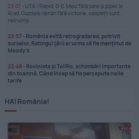
23:07
-
UTA - Rapid, 0-0. Meci fără sare și piper la
Arad. Gazdele rămân fără victorie, oaspeții sunt
neînvinși
22:57
-
România evită retrogradarea, potrivit
surselor. Ratingul țării ar urma să fie menținut de
Moody’s
22:48
-
Rovinieta și TollRo, schimbări importante
din toamnă. Când încep să fie percepute noile
tarife
HAI România!