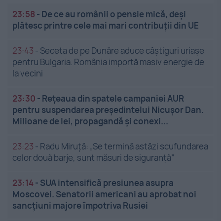
23:58
-
De ce au românii o pensie mică, deși
plătesc printre cele mai mari contribuții din UE
23:43
-
Seceta de pe Dunăre aduce câștiguri uriașe
pentru Bulgaria. România importă masiv energie de
la vecini
23:30
-
Rețeaua din spatele campaniei AUR
pentru suspendarea președintelui Nicușor Dan.
Milioane de lei, propagandă și conexi...
23:23
-
Radu Miruță: „Se termină astăzi scufundarea
celor două barje, sunt măsuri de siguranţă”
23:14
-
SUA intensifică presiunea asupra
Moscovei. Senatorii americani au aprobat noi
sancțiuni majore împotriva Rusiei