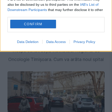
also be disclosed by us to third parties on the
IAB’s List of
Downstream Participants
that may further disclose it to other
third parties.
CONFIRM
SOCIAL
Data Deletion
Data Access
Privacy Policy
Începe construcția Institutului Regional de
Oncologie Timișoara. Cum va arăta noul spital