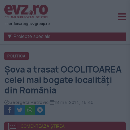
Știri
naționale
coordonare@evzgroup.ro
și
▼ Proiecte speciale
internaționale
|
POLITICA
România
Șova a trasat OCOLITOAREA
-
celei mai bogate localități
Evenimentul
din România
Zilei
Georgeta Petrovici
18 mai 2014, 16:40
COMENTEAZĂ ȘTIREA