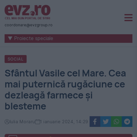
Știri
naționale
coordonare@evzgroup.ro
și
▼ Proiecte speciale
internaționale
|
SOCIAL
România
Sfântul Vasile cel Mare. Cea
-
mai puternică rugăciune ce
Evenimentul
dezleagă farmece și
Zilei
blesteme
Iulia Moraru
1 ianuarie 2024, 14:29