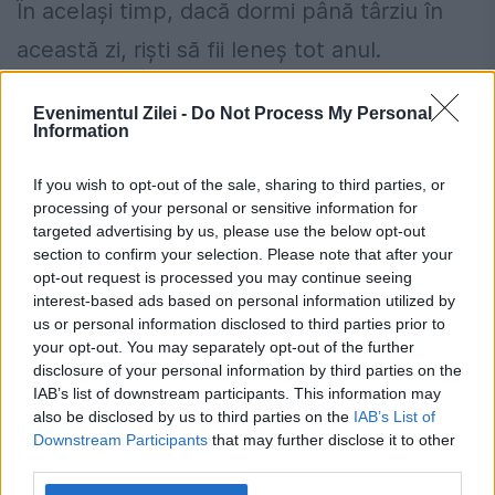
În același timp, dacă dormi până târziu în
această zi, riști să fii leneș tot anul.
Cum verifici dacă ai datorii la Primărie?
Evenimentul Zilei -
Do Not Process My Personal
Information
Metoda prin care afli online dacă ai
restanțe la taxe și impozite
If you wish to opt-out of the sale, sharing to third parties, or
processing of your personal or sensitive information for
Regula pe care mulți români din
targeted advertising by us, please use the below opt-out
section to confirm your selection. Please note that after your
străinătate nu o cunosc despre
opt-out request is processed you may continue seeing
contribuțiile la pensie
interest-based ads based on personal information utilized by
us or personal information disclosed to third parties prior to
your opt-out. You may separately opt-out of the further
disclosure of your personal information by third parties on the
IAB’s list of downstream participants. This information may
also be disclosed by us to third parties on the
IAB’s List of
blesteme
credincioşi
rugaciune
sfant
Downstream Participants
that may further disclose it to other
third parties.
sfantul vasile cel mare
traditii