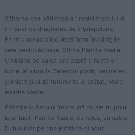
Săltarea cea pătimaşă a tiraniei trupului ai
înfrânat cu dragostea de înţelepciune.
Pentru aceasta locuieşti întru Împărăţiile
cele nestricăcioase, Sfinte Părinte Vasile.
Umblând pe calea cea aspră a faptelor
bune, ai ajuns la Cerescul podiş, cel neted
şi liniştit şi pildă tuturor te-ai arătat, Mare
Ierarhe Vasile.
Patimile sufletului împreună cu ale trupului
le-ai tăiat, Părinte Vasile, cu folos, cu sabia
Duhului iar pe tine jertfă te-ai adus