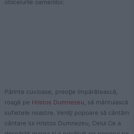
obiceiurile oamenilor.
Părinte cuvioase, preoţie împărătească,
roagă pe
Hristos Dumnezeu
, să mântuiască
sufletele noastre. Veniţi popoare să cântăm
cântare lui Hristos Dumnezeu, Celui Ce a
despărţit marea şi a povăţuit pe poporul pe