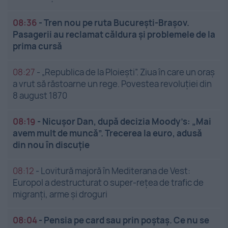
08:36
-
Tren nou pe ruta București-Brașov.
Pasagerii au reclamat căldura și problemele de la
prima cursă
08:27
-
„Republica de la Ploiești”. Ziua în care un oraș
a vrut să răstoarne un rege. Povestea revoluției din
8 august 1870
08:19
-
Nicușor Dan, după decizia Moody’s: „Mai
avem mult de muncă”. Trecerea la euro, adusă
din nou în discuție
08:12
-
Lovitură majoră în Mediterana de Vest:
Europol a destructurat o super-rețea de trafic de
migranți, arme și droguri
08:04
-
Pensia pe card sau prin poștaș. Ce nu se