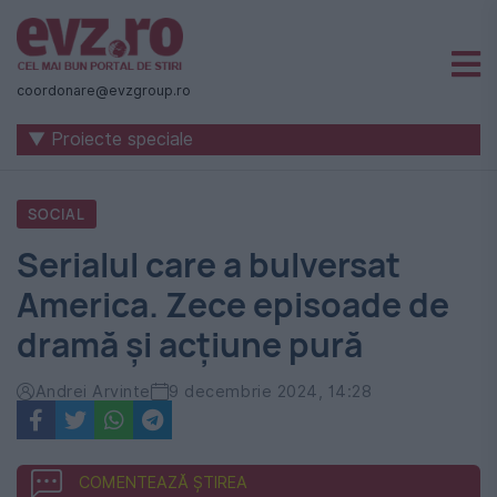
Știri
naționale
coordonare@evzgroup.ro
și
▼ Proiecte speciale
internaționale
|
SOCIAL
România
Serialul care a bulversat
-
America. Zece episoade de
Evenimentul
dramă și acțiune pură
Zilei
Andrei Arvinte
9 decembrie 2024, 14:28
COMENTEAZĂ ȘTIREA