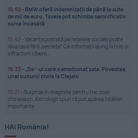
15:52
-
BMW oferă indemnizații de până la sute
de mii de euro. Taxele pot schimba semnificativ
suma încasată
15:42
-
Vacanța postată pe rețelele sociale poate
lăsa casa fără „secrete”. Ce informații ajung la hoți și
infractorii cibern...
15:33
-
„Da”-ul care a emoționat sala. Povestea
unei cununii civile la Clejani
15:21
-
Surprize în dragoste pentru trei zodii
chinezești. Astrologii spun că pot apărea întâlniri
importante
HAI România!