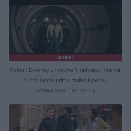
MONDEN
Robert Downey Jr. revine în universul Marvel.
A fost lansat primul trailerul pentru
„Răzbunătorii: Doomsday”