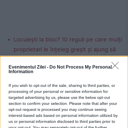
Locuiești la bloc? 10 reguli pe care mulți
proprietari le înțeleg greșit și ajung să
plătească mai mult.Ce spune legea
Evenimentul Zilei -
Do Not Process My Personal
Concediu 2026. Dreptul pe care mulți
Information
salariați nu îl cunosc. Când se pot pierde
If you wish to opt-out of the sale, sharing to third parties, or
zilele de concediu și când nu
processing of your personal or sensitive information for
targeted advertising by us, please use the below opt-out
section to confirm your selection. Please note that after your
opt-out request is processed you may continue seeing
interest-based ads based on personal information utilized by
us or personal information disclosed to third parties prior to
episoade
serial
sky
trailer
your opt-out. You may separately opt-out of the further