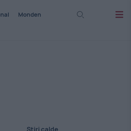
onal
Monden
Stiri calde