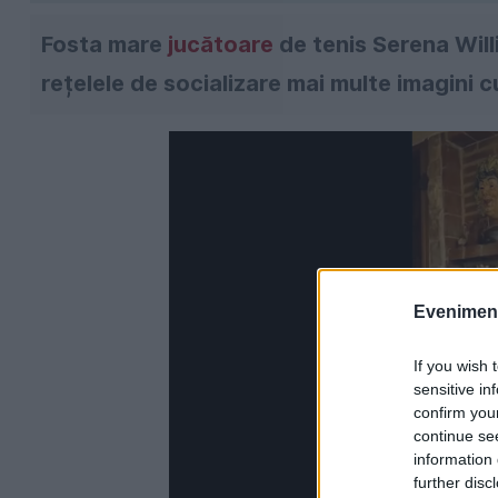
Fosta mare
jucătoare
de tenis Serena Willi
rețelele de socializare mai multe imagini 
Evenimentu
If you wish 
sensitive in
confirm you
continue se
information 
further disc