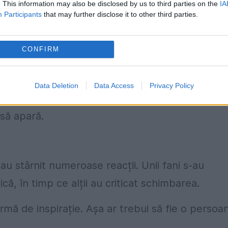
. This information may also be disclosed by us to third parties on the
IA
Participants
that may further disclose it to other third parties.
CONFIRM
022,
sportiva americană
a trecut printr-o
Data Deletion
Data Access
Privacy Policy
ort, afișând un abdomen tonifiat, după ce a slă
 să apară.
 au stârnit numeroase reacții. Unii fani s-au
că, în timp ce alții au criticat schimbarea.
ormă de inspirație. Așa ar trebui să fie o persoa