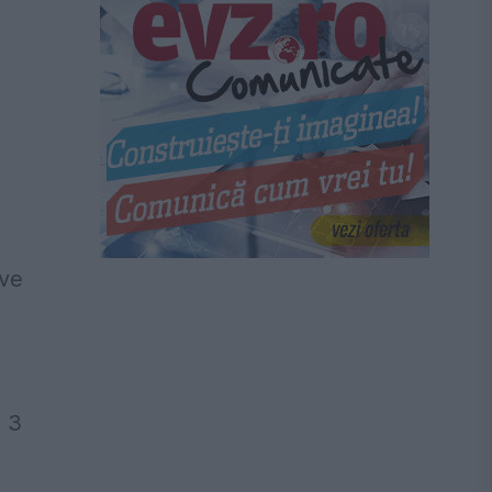
ive
e 3