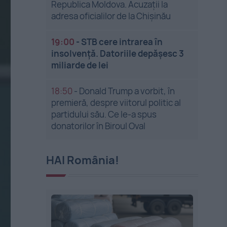
Republica Moldova. Acuzații la
adresa oficialilor de la Chișinău
19:00
-
STB cere intrarea în
insolvență. Datoriile depășesc 3
miliarde de lei
18:50
-
Donald Trump a vorbit, în
premieră, despre viitorul politic al
partidului său. Ce le-a spus
donatorilor în Biroul Oval
HAI România!