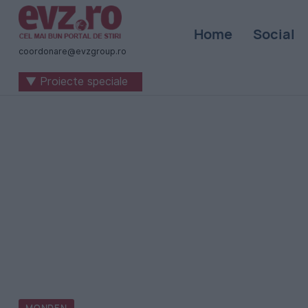
Știri
Home
Social
naționale
coordonare@evzgroup.ro
și
▼ Proiecte speciale
internaționale
|
România
-
Evenimentul
Zilei