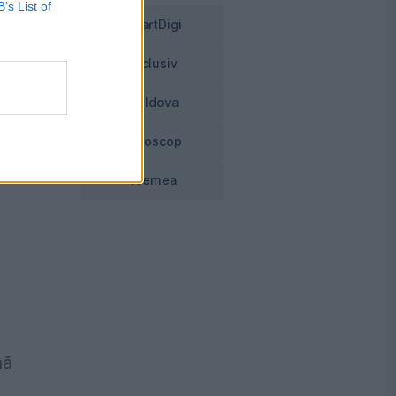
B’s List of
SmartDigi
Exclusiv
Moldova
Horoscop
bit
Vremea
nă