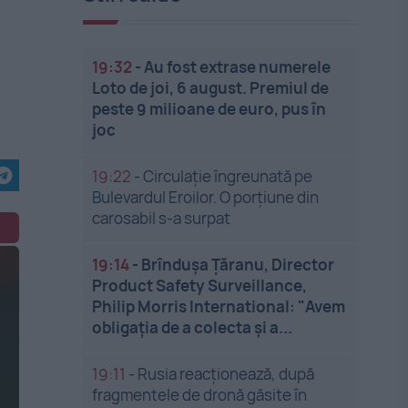
19:32
-
Au fost extrase numerele
Loto de joi, 6 august. Premiul de
peste 9 milioane de euro, pus în
joc
19:22
-
Circulație îngreunată pe
Bulevardul Eroilor. O porțiune din
carosabil s-a surpat
19:14
-
Brîndușa Țăranu, Director
Product Safety Surveillance,
Philip Morris International: "Avem
obligația de a colecta și a...
19:11
-
Rusia reacționează, după
fragmentele de dronă găsite în