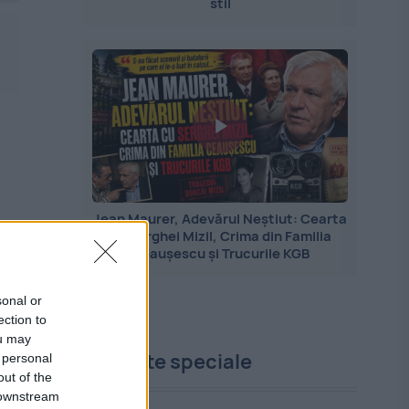
stil
Jean Maurer, Adevărul Neștiut: Cearta
cu Serghei Mizil, Crima din Familia
Ceaușescu și Trucurile KGB
sonal or
ection to
ou may
Proiecte speciale
 personal
out of the
 downstream