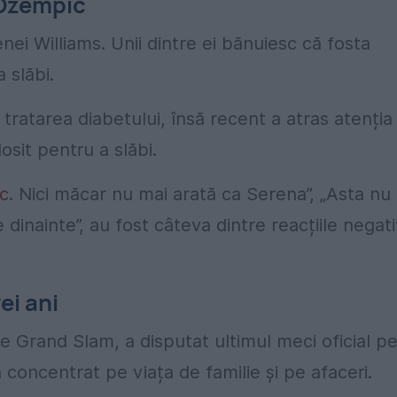
t Ozempic
enei Williams. Unii dintre ei bănuiesc că fosta
 slăbi.
ratarea diabetului, însă recent a atras atenția
sit pentru a slăbi.
c
. Nici măcar nu mai arată ca Serena”, „Asta nu
dinainte”, au fost câteva dintre reacțiile negat
ei ani
de Grand Slam, a disputat ultimul meci oficial p
concentrat pe viața de familie și pe afaceri.