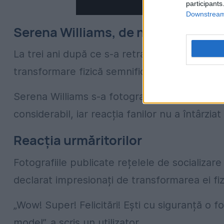
participants
Downstream 
Serena Williams, de nerecunoscut
La trei ani după ce s-a retras din tenis, în 2
transformare fizică semnificativă.
Serena Williams s-a fotografiat în sala de sp
considerabil, iar reacția fanilor nu a întârziat
Reacția urmăritorilor
Fotografiile publicate rețelele de socializare
declarat impresionați de transformarea ei fizi
„Wow! Super! Felicitări! Ești cu siguranță o f
model”, a scris un utilizator.