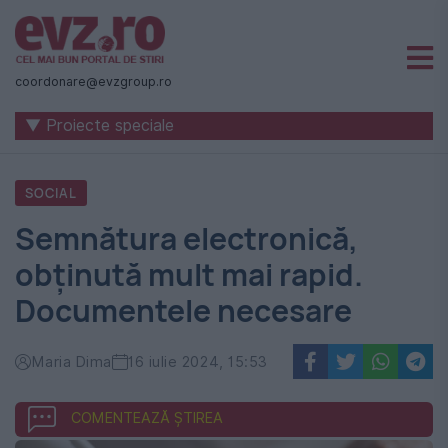
Știri
naționale
coordonare@evzgroup.ro
și
▼ Proiecte speciale
internaționale
|
SOCIAL
România
Semnătura electronică,
-
obținută mult mai rapid.
Evenimentul
Documentele necesare
Zilei
Maria Dima
16 iulie 2024, 15:53
COMENTEAZĂ ȘTIREA