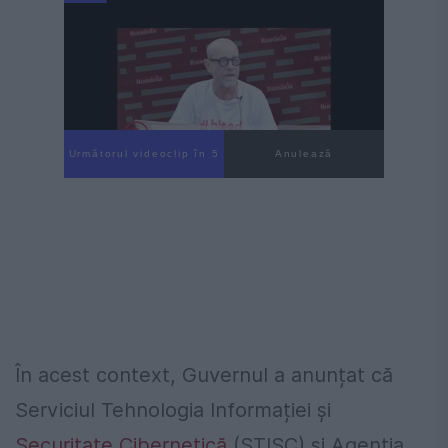
Următorul videoclip în 4
Anulează
În acest context, Guvernul a anunțat că
Serviciul Tehnologia Informației și
Securitate Cibernetică
(STISC) și Agenția