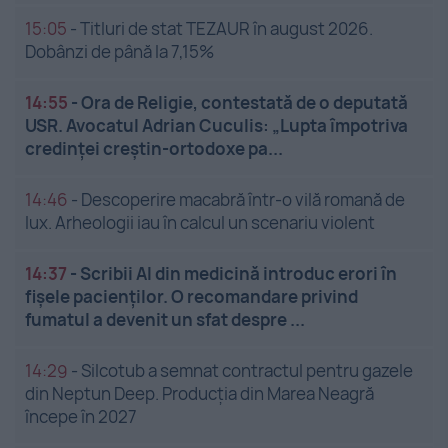
15:05
-
Titluri de stat TEZAUR în august 2026.
Dobânzi de până la 7,15%
14:55
-
Ora de Religie, contestată de o deputată
USR. Avocatul Adrian Cuculis: „Lupta împotriva
credinței creștin-ortodoxe pa...
14:46
-
Descoperire macabră într-o vilă romană de
lux. Arheologii iau în calcul un scenariu violent
14:37
-
Scribii AI din medicină introduc erori în
fișele pacienților. O recomandare privind
fumatul a devenit un sfat despre ...
14:29
-
Silcotub a semnat contractul pentru gazele
din Neptun Deep. Producția din Marea Neagră
începe în 2027