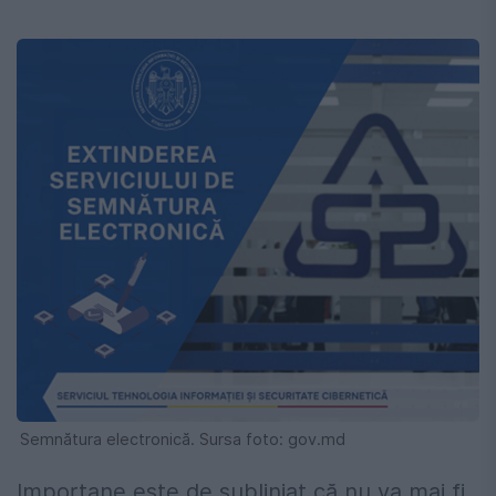
Semnătura electronică. Sursa foto: gov.md
Importane este de subliniat că nu va mai fi