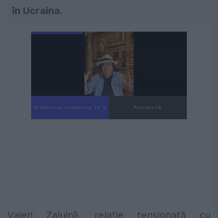
în Ucraina.
Următorul videoclip în 3
Anulează
Valeri Zalujnîi, relaţie tensionată cu