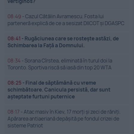
vertiginos?
08:49
-
Cazul Cătălin Avramescu. Fosta lui
parteneră explică de ce a sesizat DIICOT și DGASPC
08:41
-
Rugăciunea care se rostește astăzi, de
Schimbarea la Față a Domnului.
08:34
-
Sorana Cîrstea, eliminată în turul doi la
Toronto. Sportiva riscă să iasă din top 20 WTA
08:25
-
Final de săptămână cu vreme
schimbătoare. Canicula persistă, dar sunt
așteptate furtuni puternice
08:17
-
Atac masiv în Kiev, 17 morți și zeci de răniți.
Apărarea antiaeriană depășită pe fondul crizei de
sisteme Patriot