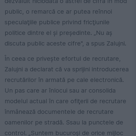
dezvăluit niciodată o astfel de cifră în mod
public, o remarcă ce ar putea reînnoi
speculaţiile publice privind fricţiunile
politice dintre el şi preşedinte. „Nu aş
discuta public aceste cifre", a spus Zalujni.
În ceea ce priveşte efortul de recrutare,
Zalujni a declarat că va sprijini introducerea
recrutărilor în armată pe cale electronică.
Un pas care ar înlocui sau ar consolida
modelul actual în care ofiţerii de recrutare
înmânează documentele de recrutare
oamenilor pe stradă. Ssau la punctele de
control. „Suntem bucuroşi de orice mijloc