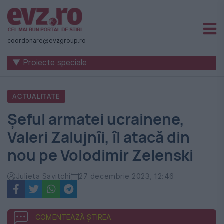
Știri
naționale
coordonare@evzgroup.ro
și
▼ Proiecte speciale
internaționale
|
ACTUALITATE
România
Şeful armatei ucrainene,
-
Valeri Zalujnîi, îl atacă din
Evenimentul
nou pe Volodimir Zelenski
Zilei
Julieta Savitchi
27 decembrie 2023, 12:46
COMENTEAZĂ ȘTIREA