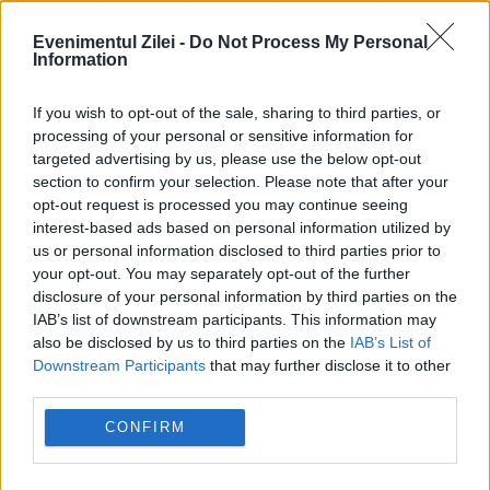
decembrie că președintele Volodimir
Evenimentul Zilei -
Do Not Process My Personal
Zelenski
l-ar „ocoli” pe comandantul Valerii
Information
Zalujnîi în comunicarea cu unii comandanți
If you wish to opt-out of the sale, sharing to third parties, or
militari. Complicând capacitatea acestora
processing of your personal or sensitive information for
targeted advertising by us, please use the below opt-out
din urmă de a comanda pe deplin Forțele
section to confirm your selection. Please note that after your
Armate ale Ucrainei.
opt-out request is processed you may continue seeing
interest-based ads based on personal information utilized by
us or personal information disclosed to third parties prior to
your opt-out. You may separately opt-out of the further
disclosure of your personal information by third parties on the
Un mare retailer german dispare treptat
IAB’s list of downstream participants. This information may
also be disclosed by us to third parties on the
IAB’s List of
din orașe: sute de magazine lichidează
Downstream Participants
that may further disclose it to other
third parties.
Înainte să construiești ceva, trebuie să
CONFIRM
știi acest lucru. Amenzile pot ajunge la
sume uriașe