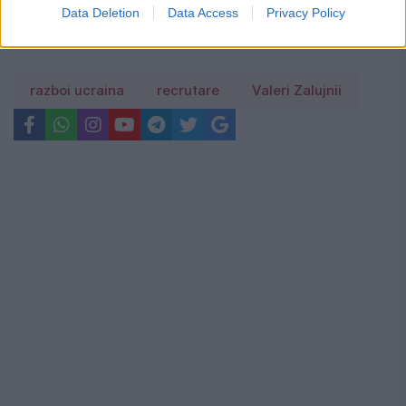
Data Deletion
Data Access
Privacy Policy
razboi ucraina
recrutare
Valeri Zalujnii