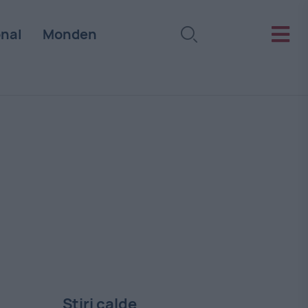
onal
Monden
Stiri calde