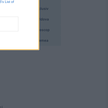
B’s List of
Exclusiv
em
Moldova
Horoscop
Vremea
și