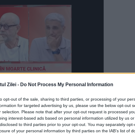
l Zilei -
Do Not Process My Personal Information
to opt-out of the sale, sharing to third parties, or processing of your per
a spus că nu va supune în PNL să preia primul
formation for targeted advertising by us, please use the below opt-out s
iucă să îl ia. Prezentăm cele două variante
r selection. Please note that after your opt-out request is processed y
eing interest-based ads based on personal information utilized by us or
em.
disclosed to third parties prior to your opt-out. You may separately opt-
losure of your personal information by third parties on the IAB’s list of