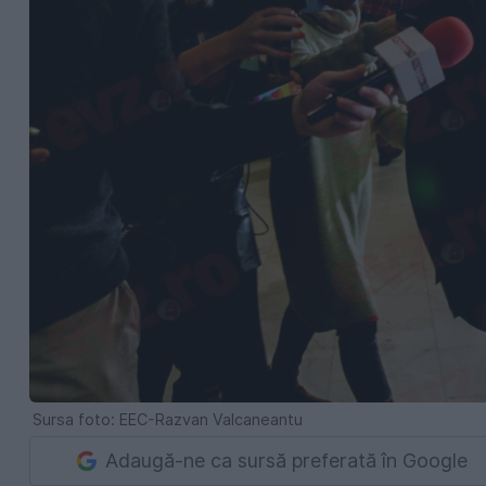
Sursa foto: EEC-Razvan Valcaneantu
Adaugă-ne ca sursă preferată în Google