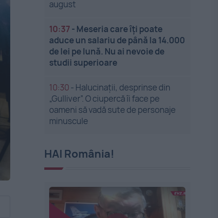
august
10:37
-
Meseria care îți poate
aduce un salariu de până la 14.000
de lei pe lună. Nu ai nevoie de
studii superioare
10:30
-
Halucinații, desprinse din
„Gulliver”. O ciupercă îi face pe
oameni să vadă sute de personaje
minuscule
HAI România!