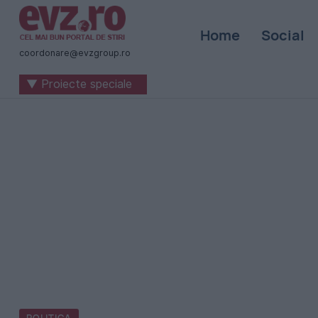
Știri
Home
Social
naționale
coordonare@evzgroup.ro
și
▼ Proiecte speciale
internaționale
|
România
-
Evenimentul
Zilei