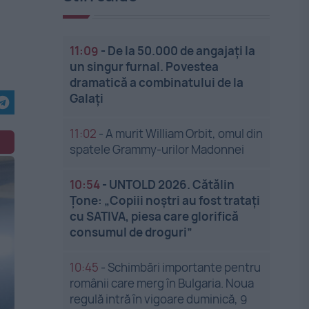
11:09
-
De la 50.000 de angajați la
un singur furnal. Povestea
dramatică a combinatului de la
Galați
11:02
-
A murit William Orbit, omul din
spatele Grammy-urilor Madonnei
10:54
-
UNTOLD 2026. Cătălin
Țone: „Copiii noștri au fost tratați
cu SATIVA, piesa care glorifică
consumul de droguri”
10:45
-
Schimbări importante pentru
românii care merg în Bulgaria. Noua
regulă intră în vigoare duminică, 9