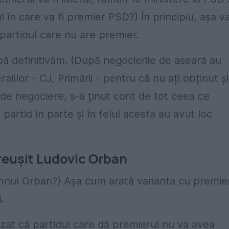
l în care va fi premier PSD?) În principiu, așa v
 partidul care nu are premier.
pă definitivăm. (După negocierile de aseară au
lilor - CJ, Primării - pentru că nu ați obținut și
de negociere, s-a ținut cont de tot ceea ce
artid în parte și în felul acesta au avut loc
 reușit Ludovic Orban
mnul Orban?) Așa cum arată varianta cu premie
.
zat că partidul care dă premierul nu va avea