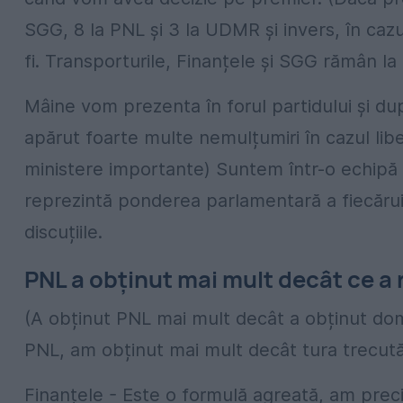
SGG, 8 la PNL și 3 la UDMR și invers, în cazu
fi. Transporturile, Finanțele și SGG rămân la
Mâine vom prezenta în forul partidului și du
apărut foarte multe nemulțumiri în cazul libera
ministere importante) Suntem într-o echipă 
reprezintă ponderea parlamentară a fiecărui p
discuțiile.
PNL a obținut mai mult decât ce a
(A obținut PNL mai mult decât a obținut do
PNL, am obținut mai mult decât tura trecută
Finanțele - Este o formulă agreată, am preci